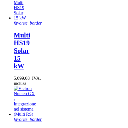
favorite_border
Multi
HS19
Solar
15
kW
5.099,08 IVA.
inclusa
favorite_border