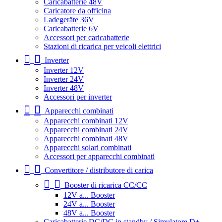
Caricabatterie 48V
Caricatore da officina
Ladegeräte 36V
Caricabatterie 6V
Accessori per caricabatterie
Stazioni di ricarica per veicoli elettrici
Inverter
Inverter 12V
Inverter 24V
Inverter 48V
Accessori per inverter
Apparecchi combinati
Apparecchi combinati 12V
Apparecchi combinati 24V
Apparecchi combinati 48V
Apparecchi solari combinati
Accessori per apparecchi combinati
Convertitore / distributore di carica
Booster di ricarica CC/CC
12V a... Booster
24V a... Booster
48V a... Booster
Caricabatterie DC/DC in standby / Simulatore D+