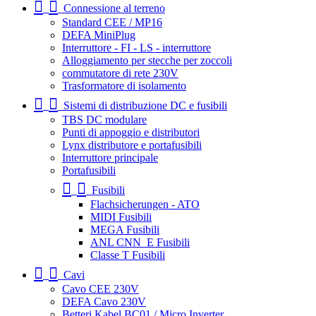
Connessione al terreno
Standard CEE / MP16
DEFA MiniPlug
Interruttore - FI - LS - interruttore
Alloggiamento per stecche per zoccoli
commutatore di rete 230V
Trasformatore di isolamento
Sistemi di distribuzione DC e fusibili
TBS DC modulare
Punti di appoggio e distributori
Lynx distributore e portafusibili
Interruttore principale
Portafusibili
Fusibili
Flachsicherungen - ATO
MIDI Fusibili
MEGA Fusibili
ANL CNN_E Fusibili
Classe T Fusibili
Cavi
Cavo CEE 230V
DEFA Cavo 230V
Betteri Kabel BC01 / Micro Inverter