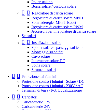
Policristallino
Borsa solare / custodia solare
Regolatore di carica solare
Regolatore di carica solare MPPT
Solarladeregler MPPT Boost
Regolatore di carica solare PWM
Accessori per il regolatore di carica solare
Set solari
Installazione solare
Spoiler solare e passaggi sul tetto
Montaggio su edifici
Cavo solare
Interruttore solare DC
Spina solare
Strumenti solari
Protezione dai fulmini
Protezione contro i fulmini - Solare / DC
Protezione contro i fulmini - 230V / AC
Terminali di terra / Pot. Equalizzazione
Caricatori
Caricabatterie 12V
Caricabatterie 24V