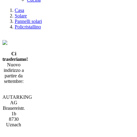
Casa
Solare
Pannelli solari
Policristallino
Ci
trasferiamo!
Nuovo
indirizzo a
partire da
settembre:
AUTARKING
AG
Brauereistr.
1b
8730
Uznach