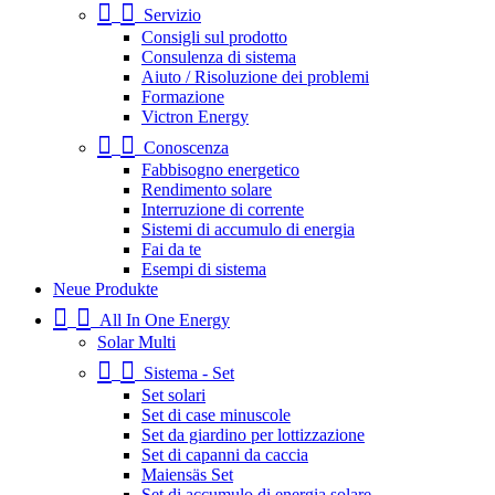
Servizio
Consigli sul prodotto
Consulenza di sistema
Aiuto / Risoluzione dei problemi
Formazione
Victron Energy
Conoscenza
Fabbisogno energetico
Rendimento solare
Interruzione di corrente
Sistemi di accumulo di energia
Fai da te
Esempi di sistema
Neue Produkte
All In One Energy
Solar Multi
Sistema - Set
Set solari
Set di case minuscole
Set da giardino per lottizzazione
Set di capanni da caccia
Maiensäs Set
Set di accumulo di energia solare