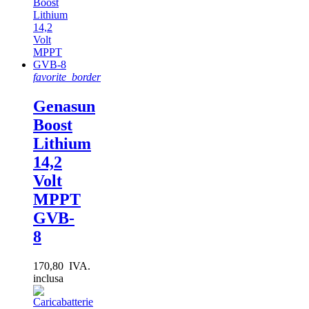
Victron Energy
4
Prezzo
favorite_border
Alimentazione del pannello
Genasun
130Wp
1
Boost
20Wp
1
Lithium
30Wp
1
330Wp
1
14,2
Volt
Lunghezza del pannello solare (mm)
MPPT
GVB-
8
Larghezza del pannello solare (mm)
170,80 IVA.
inclusa
Altezza del pannello solare (mm)