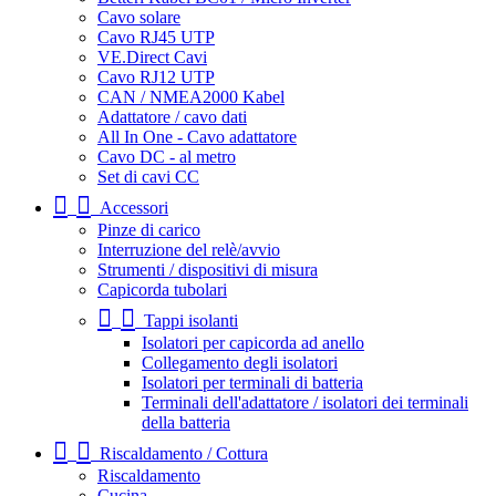
Cavo solare
Cavo RJ45 UTP
VE.Direct Cavi
Cavo RJ12 UTP
CAN / NMEA2000 Kabel
Adattatore / cavo dati
All In One - Cavo adattatore
Cavo DC - al metro
Set di cavi CC
Accessori
Pinze di carico
Interruzione del relè/avvio
Strumenti / dispositivi di misura
Capicorda tubolari
Tappi isolanti
Isolatori per capicorda ad anello
Collegamento degli isolatori
Isolatori per terminali di batteria
Terminali dell'adattatore / isolatori dei terminali
della batteria
Riscaldamento / Cottura
Riscaldamento
Cucina