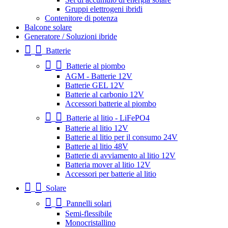
Gruppi elettrogeni ibridi
Contenitore di potenza
Balcone solare
Generatore / Soluzioni ibride
Batterie
Batterie al piombo
AGM - Batterie 12V
Batterie GEL 12V
Batterie al carbonio 12V
Accessori batterie al piombo
Batterie al litio - LiFePO4
Batterie al litio 12V
Batterie al litio per il consumo 24V
Batterie al litio 48V
Batterie di avviamento al litio 12V
Batteria mover al litio 12V
Accessori per batterie al litio
Solare
Pannelli solari
Semi-flessibile
Monocristallino