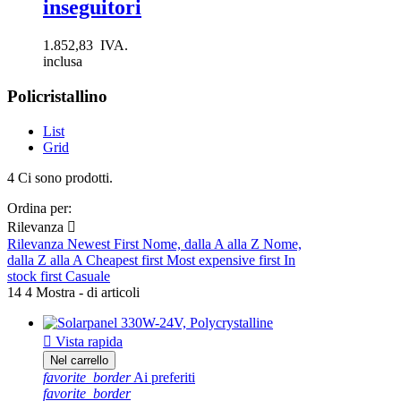
inseguitori
1.852,83 IVA.
inclusa
Policristallino
List
Grid
4 Ci sono prodotti.
Ordina per:
Rilevanza

Rilevanza
Newest First
Nome, dalla A alla Z
Nome,
dalla Z alla A
Cheapest first
Most expensive first
In
stock first
Casuale
14 4 Mostra - di articoli

Vista rapida
Nel carrello
favorite_border
Ai preferiti
favorite_border