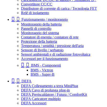
Convertitore CC/CC
Distributore di corrente di carica / Tecnologia FET
Relè di isolamento
Funzionamento / monitoraggio
Monitoraggio della batteria
Pannelli di controllo
Monitoraggio del sistema
Contatore di energia / contatore di rete
Protezione della batteria
Temperatura / umidità / pressione dell'aria
Sensore di livello / serbatoio
Sensori ambientali e di radiazione fotovoltaica
Accessori per il funzionamento
BMS - Componenti
BMS - Victron
BMS - Super-B
DEFA
DEFA Collegamento a terra MiniPlug
DEFA Cavo di prolunga plug-in
DEFA Preriscaldatore / Futura / ComfortKit
DEFA Caricatore multiplo
DEFA Accessori