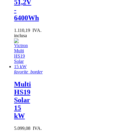
51,2V
-
6400Wh
1.110,19 IVA.
inclusa
favorite_border
Multi
HS19
Solar
15
kW
5.099,08 IVA.