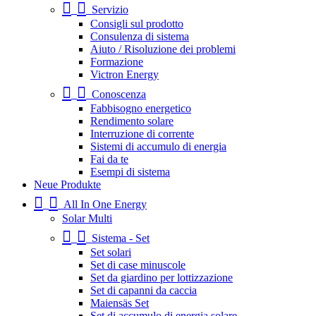
Servizio
Consigli sul prodotto
Consulenza di sistema
Aiuto / Risoluzione dei problemi
Formazione
Victron Energy
Conoscenza
Fabbisogno energetico
Rendimento solare
Interruzione di corrente
Sistemi di accumulo di energia
Fai da te
Esempi di sistema
Neue Produkte
All In One Energy
Solar Multi
Sistema - Set
Set solari
Set di case minuscole
Set da giardino per lottizzazione
Set di capanni da caccia
Maiensäs Set
Set di accumulo di energia solare