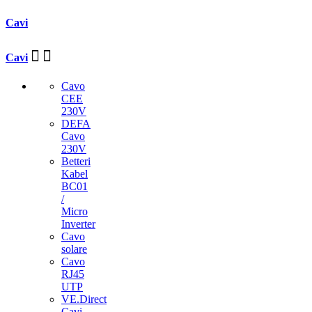
Cavi
Cavi
Cavo
CEE
230V
DEFA
Cavo
230V
Betteri
Kabel
BC01
/
Micro
Inverter
Cavo
solare
Cavo
RJ45
UTP
VE.Direct
Cavi