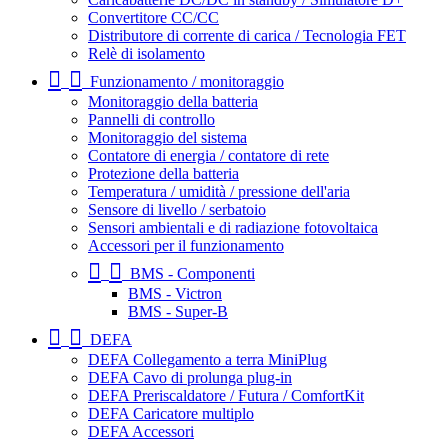
Convertitore CC/CC
Distributore di corrente di carica / Tecnologia FET
Relè di isolamento
Funzionamento / monitoraggio
Monitoraggio della batteria
Pannelli di controllo
Monitoraggio del sistema
Contatore di energia / contatore di rete
Protezione della batteria
Temperatura / umidità / pressione dell'aria
Sensore di livello / serbatoio
Sensori ambientali e di radiazione fotovoltaica
Accessori per il funzionamento
BMS - Componenti
BMS - Victron
BMS - Super-B
DEFA
DEFA Collegamento a terra MiniPlug
DEFA Cavo di prolunga plug-in
DEFA Preriscaldatore / Futura / ComfortKit
DEFA Caricatore multiplo
DEFA Accessori