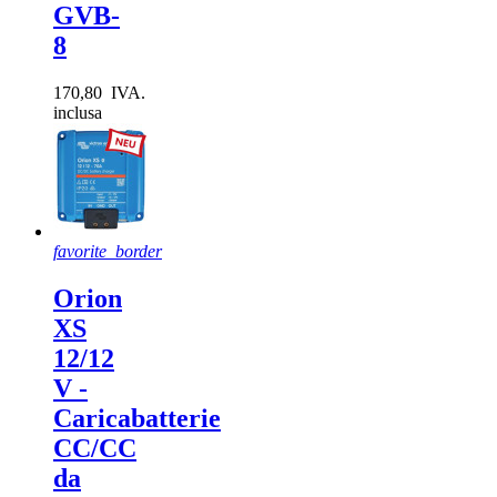
GVB-
Lunghezza del cavo
8
170,80 IVA.
inclusa
Sezione del cavo
2.5mm2
1
Peso
5.7kg
1
favorite_border
Visualizza i prodotti a
2
Orion
XS
12/12
V -
Caricabatterie
CC/CC
da