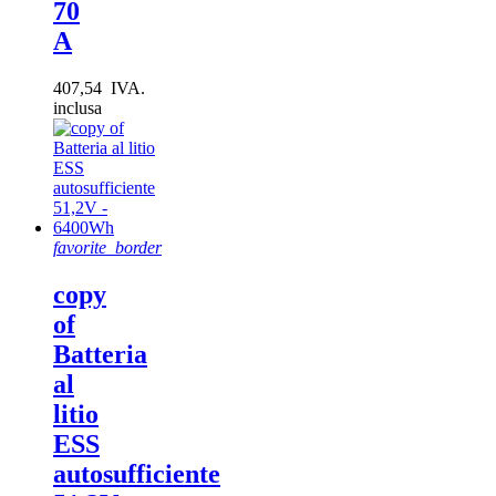
70
A
407,54 IVA.
inclusa
favorite_border
copy
of
Batteria
al
litio
ESS
autosufficiente