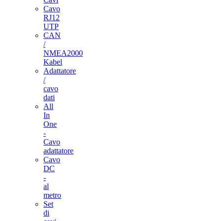
Cavo
RJ12
UTP
CAN
/
NMEA2000
Kabel
Adattatore
/
cavo
dati
All
In
One
-
Cavo
adattatore
Cavo
DC
-
al
metro
Set
di