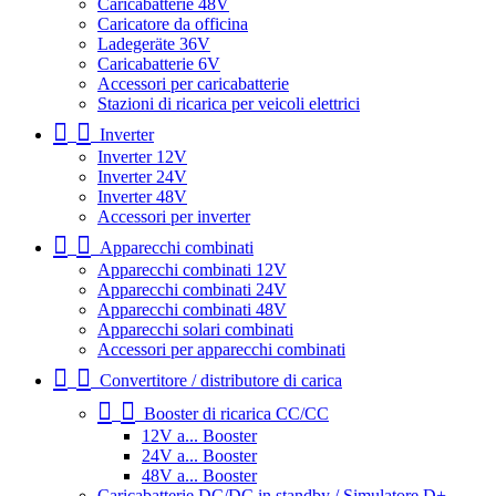
Caricabatterie 48V
Caricatore da officina
Ladegeräte 36V
Caricabatterie 6V
Accessori per caricabatterie
Stazioni di ricarica per veicoli elettrici
Inverter
Inverter 12V
Inverter 24V
Inverter 48V
Accessori per inverter
Apparecchi combinati
Apparecchi combinati 12V
Apparecchi combinati 24V
Apparecchi combinati 48V
Apparecchi solari combinati
Accessori per apparecchi combinati
Convertitore / distributore di carica
Booster di ricarica CC/CC
12V a... Booster
24V a... Booster
48V a... Booster
Caricabatterie DC/DC in standby / Simulatore D+