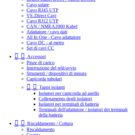
Cavo solare
Cavo RJ45 UTP
VE.Direct Cavi
Cavo RJ12 UTP
CAN / NMEA2000 Kabel
Adattatore / cavo dati
All In One - Cavo adattatore
Cavo DC - al metro
Set di cavi CC
Accessori
Pinze di carico
Interruzione del relè/avvio
Strumenti / dispositivi di misura
Capicorda tubolari
Tappi isolanti
Isolatori per capicorda ad anello
Collegamento degli isolatori
Isolatori per terminali di batteria
Terminali dell'adattatore / isolatori dei terminali
della batteria
Riscaldamento / Cottura
Riscaldamento
Cucina