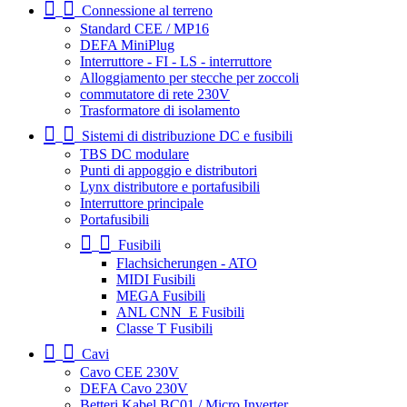
Connessione al terreno
Standard CEE / MP16
DEFA MiniPlug
Interruttore - FI - LS - interruttore
Alloggiamento per stecche per zoccoli
commutatore di rete 230V
Trasformatore di isolamento
Sistemi di distribuzione DC e fusibili
TBS DC modulare
Punti di appoggio e distributori
Lynx distributore e portafusibili
Interruttore principale
Portafusibili
Fusibili
Flachsicherungen - ATO
MIDI Fusibili
MEGA Fusibili
ANL CNN_E Fusibili
Classe T Fusibili
Cavi
Cavo CEE 230V
DEFA Cavo 230V
Betteri Kabel BC01 / Micro Inverter