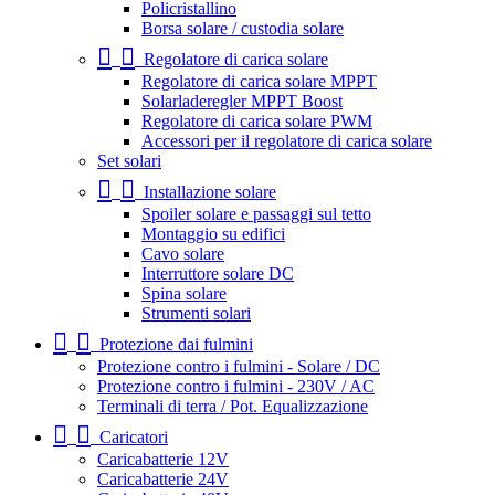
Policristallino
Borsa solare / custodia solare
Regolatore di carica solare
Regolatore di carica solare MPPT
Solarladeregler MPPT Boost
Regolatore di carica solare PWM
Accessori per il regolatore di carica solare
Set solari
Installazione solare
Spoiler solare e passaggi sul tetto
Montaggio su edifici
Cavo solare
Interruttore solare DC
Spina solare
Strumenti solari
Protezione dai fulmini
Protezione contro i fulmini - Solare / DC
Protezione contro i fulmini - 230V / AC
Terminali di terra / Pot. Equalizzazione
Caricatori
Caricabatterie 12V
Caricabatterie 24V