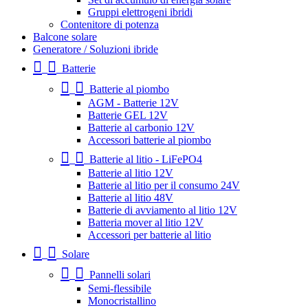
Gruppi elettrogeni ibridi
Contenitore di potenza
Balcone solare
Generatore / Soluzioni ibride
Batterie
Batterie al piombo
AGM - Batterie 12V
Batterie GEL 12V
Batterie al carbonio 12V
Accessori batterie al piombo
Batterie al litio - LiFePO4
Batterie al litio 12V
Batterie al litio per il consumo 24V
Batterie al litio 48V
Batterie di avviamento al litio 12V
Batteria mover al litio 12V
Accessori per batterie al litio
Solare
Pannelli solari
Semi-flessibile
Monocristallino