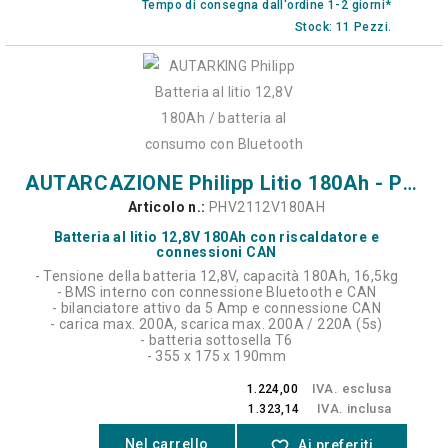
Tempo di consegna dall'ordine 1-2 giorni*
Stock: 11 Pezzi.
AUTARCAZIONE Philipp Litio 180Ah - PRO HEAT, CAN - 12,8V
Articolo n.:
PHV2112V180AH
Batteria al litio 12,8V 180Ah con riscaldatore e
connessioni CAN
- Tensione della batteria 12,8V, capacità 180Ah, 16,5kg
- BMS interno con connessione Bluetooth e CAN
- bilanciatore attivo da 5 Amp e connessione CAN
- carica max. 200A, scarica max. 200A / 220A (5s)
- batteria sottosella T6
- 355 x 175 x 190mm
IVA. esclusa
1.224,00
IVA. inclusa
1.323,14
Nel carrello
favorite_border
Ai preferiti