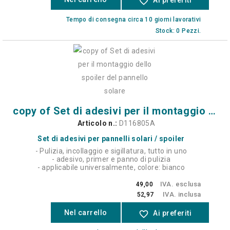
favorite_border
Ai preferiti
Tempo di consegna circa 10 giorni lavorativi
Stock: 0 Pezzi.
copy of Set di adesivi per il montaggio dello spoiler del pannello solare
Articolo n.:
D116805A
Set di adesivi per pannelli solari / spoiler
- Pulizia, incollaggio e sigillatura, tutto in uno
- adesivo, primer e panno di pulizia
- applicabile universalmente, colore: bianco
IVA. esclusa
49,00
IVA. inclusa
52,97
Nel carrello
favorite_border
Ai preferiti