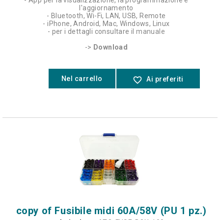
- App per la visualizzazione, la programmazione e
l'aggiornamento
- Bluetooth, Wi-Fi, LAN, USB, Remote
- iPhone, Android, Mac, Windows, Linux
- per i dettagli consultare
il manuale
->
Download
Nel carrello
favorite_border
Ai preferiti
copy of Fusibile midi 60A/58V (PU 1 pz.)