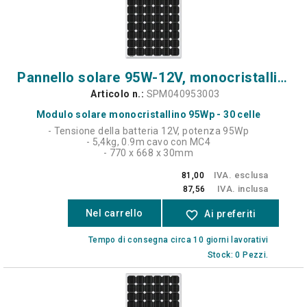
Pannello solare 95W-12V, monocristallino - 30 celle - 4c
Articolo n.:
SPM040953003
Modulo solare monocristallino 95Wp - 30 celle
- Tensione della batteria 12V, potenza 95Wp
- 5,4kg, 0.9m cavo con MC4
- 770 x 668 x 30mm
IVA. esclusa
81,00
IVA. inclusa
87,56
Nel carrello
favorite_border
Ai preferiti
Tempo di consegna circa 10 giorni lavorativi
Stock: 0 Pezzi.