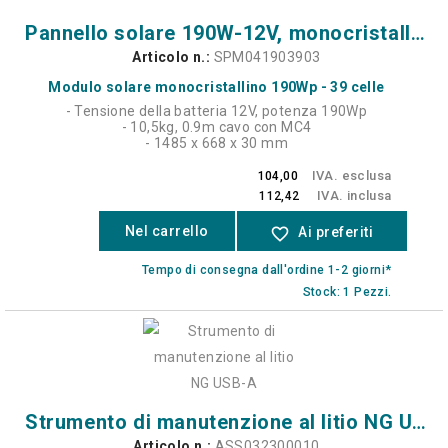
Pannello solare 190W-12V, monocristallino - 39 celle - 4c
Articolo n.:
SPM041903903
Modulo solare monocristallino 190Wp - 39 celle
- Tensione della batteria 12V, potenza 190Wp
- 10,5kg, 0.9m cavo con MC4
- 1485 x 668 x 30 mm
IVA. esclusa
104,00
IVA. inclusa
112,42
Nel carrello
favorite_border
Ai preferiti
Tempo di consegna dall'ordine 1-2 giorni*
Stock: 1 Pezzi.
Strumento di manutenzione al litio NG USB-A
Articolo n.:
ASS032300010