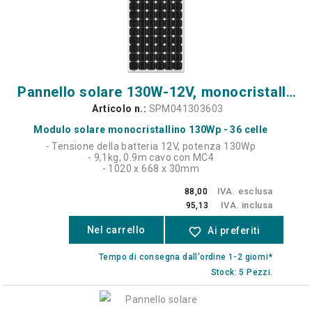
Pannello solare 130W-12V, monocristallino - 36 celle - 4c
Articolo n.:
SPM041303603
Modulo solare monocristallino 130Wp - 36 celle
- Tensione della batteria 12V, potenza 130Wp
- 9,1kg, 0.9m cavo con MC4
- 1020 x 668 x 30mm
IVA. esclusa
88,00
IVA. inclusa
95,13
Nel carrello
favorite_border
Ai preferiti
Tempo di consegna dall'ordine 1-2 giorni*
Stock: 5 Pezzi.