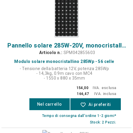
Pannello solare 285W-20V, monocristallino - 56 celle - 4c
Articolo n.:
SPM042855603
Modulo solare monocristallino 285Wp - 56 celle
- Tensione della batteria 12V, potenza 285Wp
- 14,3kg, 0.9m cavo con MC4
- 1550 x 880 x 35mm
IVA. esclusa
154,00
IVA. inclusa
166,47
Nel carrello
favorite_border
Ai preferiti
Tempo di consegna dall'ordine 1-2 giorni*
Stock: 2 Pezzi.