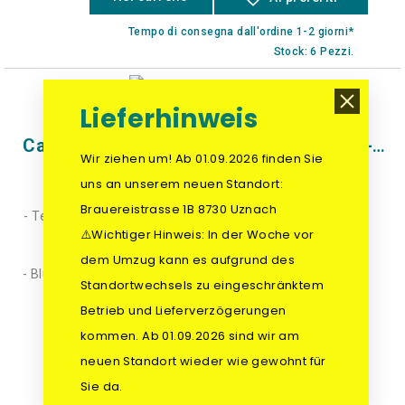
Tempo di consegna dall'ordine 1-2 giorni*
Stock: 6 Pezzi.
Lieferhinweis
Caricabatterie Smart IP43 36/15(1) 120-240V
Wir ziehen um! Ab 01.09.2026 finden Sie
Articolo n.:
PSC361550095
uns an unserem neuen Standort:
caricabatterie 36V 15A con 1 uscita
Brauereistrasse 1B 8730 Uznach
- Tensione della batteria 36V, corrente di carica 15Amp, 1
uscita
⚠️Wichtiger Hinweis: In der Woche vor
- Efficienza: 96%, curva di carica personalizzabile /
dem Umzug kann es aufgrund des
alimentazione
- Bluetooth e VE-Direct per integrazione e configurazione
Standortwechsels zu eingeschränktem
IVA. esclusa
472,00
Betrieb und Lieferverzögerungen
IVA. inclusa
510,23
kommen. Ab 01.09.2026 sind wir am
Nel carrello
favorite_border
Ai preferiti
neuen Standort wieder wie gewohnt für
Sie da.
Tempo di consegna circa 10 giorni lavorativi