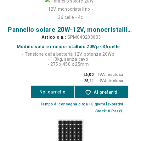
Pannello solare 20W-12V, monocristallino - 36 celle - 4c
Articolo n.:
SPM040203603
Modulo solare monocristallino 20Wp - 36 celle
- Tensione della batteria 12V, potenza 20Wp
- 1,3kg, senza cavo
- 275 x 450 x 25mm
IVA. esclusa
26,00
IVA. inclusa
28,11
Nel carrello
favorite_border
Ai preferiti
Tempo di consegna circa 10 giorni lavorativi
Stock: 0 Pezzi.