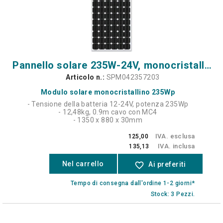
Pannello solare 235W-24V, monocristallino - 72 celle - 4c
Articolo n.:
SPM042357203
Modulo solare monocristallino 235Wp
- Tensione della batteria 12-24V, potenza 235Wp
- 12,48kg, 0.9m cavo con MC4
- 1350 x 880 x 30mm
IVA. esclusa
125,00
IVA. inclusa
135,13
Nel carrello
favorite_border
Ai preferiti
Tempo di consegna dall'ordine 1-2 giorni*
Stock: 3 Pezzi.