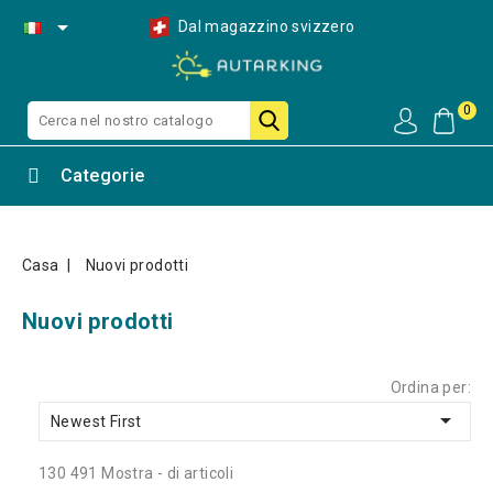

Dal magazzino svizzero
0
Categorie
Casa
Nuovi prodotti
Nuovi prodotti
Ordina per:

Newest First
130 491 Mostra - di articoli