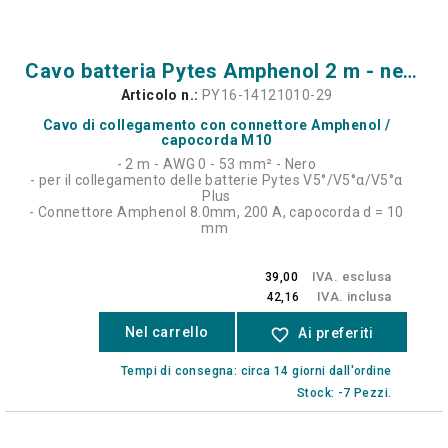
Cavo batteria Pytes Amphenol 2 m - negativo
Articolo n.:
PY16-14121010-29
Cavo di collegamento con connettore Amphenol /
capocorda M10
- 2 m - AWG 0 - 53 mm² - Nero
- per il collegamento delle batterie Pytes V5°/V5°α/V5°α
Plus
- Connettore Amphenol 8.0mm, 200 A, capocorda d = 10
mm
IVA. esclusa
39,00
IVA. inclusa
42,16
Nel carrello
favorite_border
Ai preferiti
Tempi di consegna: circa 14 giorni dall'ordine
Stock: -7 Pezzi.