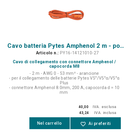
Cavo batteria Pytes Amphenol 2 m - positivo
Articolo n.:
PY16-14121010-27
Cavo di collegamento con connettore Amphenol /
capocorda M8
- 2 m - AWG 0 - 53 mm² - arancione
- per il collegamento delle batterie Pytes V5°/V5°α/V5°α
Plus
- connettore Amphenol 8.0mm, 200 A, capocorda d = 10
mm
IVA. esclusa
40,00
IVA. inclusa
43,24
Nel carrello
favorite_border
Ai preferiti