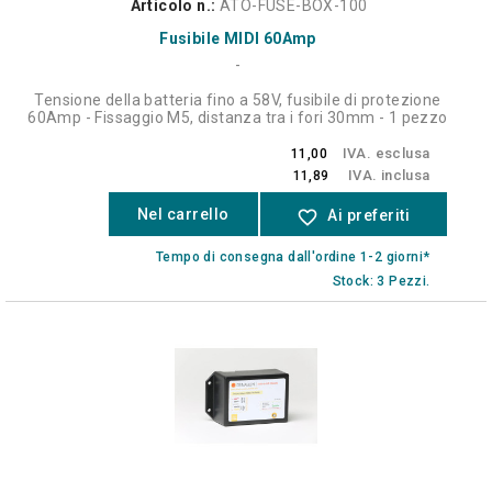
Articolo n.:
ATO-FUSE-BOX-100
Fusibile MIDI 60Amp
-
Tensione della batteria fino a 58V, fusibile di protezione
60Amp - Fissaggio M5, distanza tra i fori 30mm - 1 pezzo
IVA. esclusa
11,00
IVA. inclusa
11,89
Nel carrello
favorite_border
Ai preferiti
Tempo di consegna dall'ordine 1-2 giorni*
Stock: 3 Pezzi.