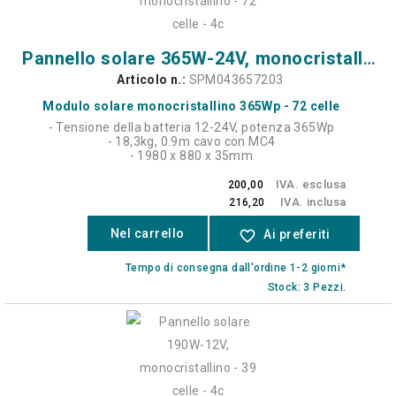
Pannello solare 365W-24V, monocristallino - 72 celle - 4c
Articolo n.:
SPM043657203
Modulo solare monocristallino 365Wp - 72 celle
- Tensione della batteria 12-24V, potenza 365Wp
- 18,3kg, 0.9m cavo con MC4
- 1980 x 880 x 35mm
IVA. esclusa
200,00
IVA. inclusa
216,20
Nel carrello
favorite_border
Ai preferiti
Tempo di consegna dall'ordine 1-2 giorni*
Stock: 3 Pezzi.