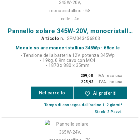
Pannello solare 345W-20V, monocristallino - 68 celle - 4c
Articolo n.:
SPM043456803
Modulo solare monocristallino 345Wp - 68celle
- Tensione della batteria 12V, potenza 345Wp
- 19kg, 0.9m cavo con MC4
- 1870 x 880 x 35mm
IVA. esclusa
209,00
IVA. inclusa
225,93
Nel carrello
favorite_border
Ai preferiti
Tempo di consegna dall'ordine 1-2 giorni*
Stock: 2 Pezzi.