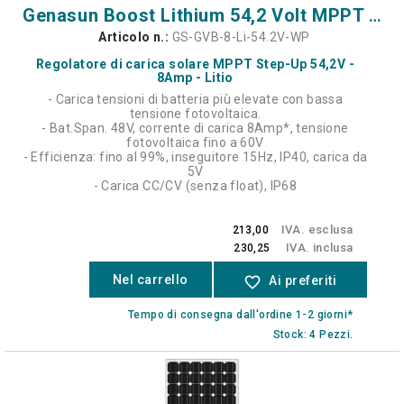
Genasun Boost Lithium 54,2 Volt MPPT GVB-8-WP
Articolo n.:
GS-GVB-8-Li-54.2V-WP
Regolatore di carica solare MPPT Step-Up 54,2V -
8Amp - Litio
- Carica tensioni di batteria più elevate con bassa
tensione fotovoltaica.
- Bat.Span. 48V, corrente di carica 8Amp*, tensione
fotovoltaica fino a 60V
- Efficienza: fino al 99%, inseguitore 15Hz, IP40, carica da
5V
- Carica CC/CV (senza float), IP68
IVA. esclusa
213,00
IVA. inclusa
230,25
Nel carrello
favorite_border
Ai preferiti
Tempo di consegna dall'ordine 1-2 giorni*
Stock: 4 Pezzi.