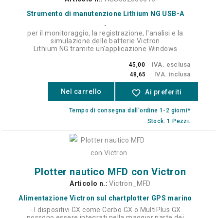
Strumento di manutenzione Lithium NG USB-A
-
per il monitoraggio, la registrazione, l'analisi e la
simulazione delle batterie Victron
Lithium NG tramite un'applicazione Windows
IVA. esclusa
45,00
IVA. inclusa
48,65
Nel carrello
favorite_border
Ai preferiti
Tempo di consegna dall'ordine 1-2 giorni*
Stock: 1 Pezzi.
Plotter nautico MFD con Victron
Articolo n.:
Victron_MFD
Alimentazione Victron sul chartplotter GPS marino
- I dispositivi GX come Cerbo GX o MultiPlus GX
possono essere integrati nella maggior parte dei