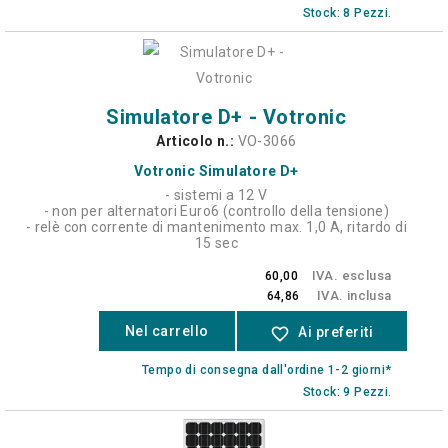
Stock: 8 Pezzi.
Simulatore D+ - Votronic
Articolo n.:
VO-3066
Votronic Simulatore D+
- sistemi a 12 V
- non per alternatori Euro6 (controllo della tensione)
- relè con corrente di mantenimento max. 1,0 A, ritardo di
15 sec
IVA. esclusa
60,00
IVA. inclusa
64,86
Nel carrello
favorite_border
Ai preferiti
Tempo di consegna dall'ordine 1-2 giorni*
Stock: 9 Pezzi.