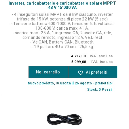
Inverter, caricabatterie e caricabatterie solare MPPT
48 V 15'000 VA
- 4 inseguitori solari MPPT da 8 kW ciascuno, inverter
trifase da 15 kW, potenza di picco 22 kW (5 sec)
- Tensione batteria 600-1000 V, tensione fotovoltaica:
100-600 V, carica max. 41 A,
- scarica max.: 25 A, 1 ingresso CA, 2 uscite CA, relè,
comando remoto, ingresso 12 V, Ve.Direct
- Ve.CAN, Battery CAN, Bluetooth,
- 19 pollici x 4U x 70 cm - 26,5 kg
IVA. esclusa
4.717,00
IVA. inclusa
5.099,08
Nel carrello
favorite_border
Ai preferiti
Nuovo prodotto, in uscita il 26 agosto - prenotalo!
Stock: 0 Pezzi.