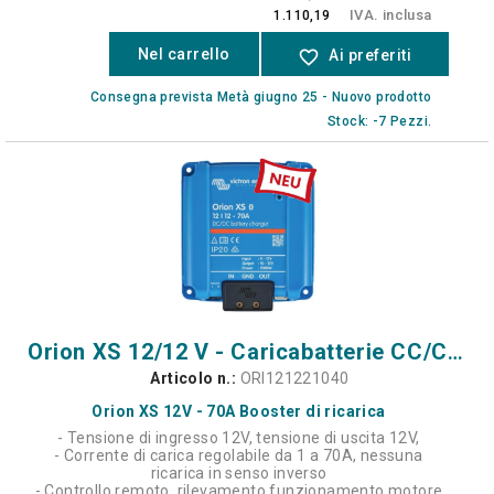
IVA. inclusa
1.110,19
Nel carrello
favorite_border
Ai preferiti
Consegna prevista Metà giugno 25 - Nuovo prodotto
Stock: -7 Pezzi.
Orion XS 12/12 V - Caricabatterie CC/CC da 70 A
Articolo n.:
ORI121221040
Orion XS 12V - 70A Booster di ricarica
- Tensione di ingresso 12V, tensione di uscita 12V,
- Corrente di carica regolabile da 1 a 70A, nessuna
ricarica in senso inverso
- Controllo remoto, rilevamento funzionamento motore