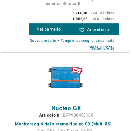
sistema, Bluetooth
IVA. esclusa
1.714,00
IVA. inclusa
1.852,83
Nel carrello
favorite_border
Ai preferiti
Nuovo prodotto – Tempi di consegna: circa metà
Stock: 0 Pezzi.
settembre 26
Nucleo GX
Articolo n.:
BPP900453100
Monitoraggio del sistema Nucleo GX (Multi RS)
- 2 Ve.CAN, 2 Ve.Direct, 3 USB