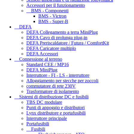
Accessori per il funzionamento
BMS - Componenti
BMS - Victron
BMS - Super-B
DEFA
DEFA Collegamento a terra MiniPlug
DEFA Cavo di prolunga plug-in
DEFA Preriscaldatore / Futura / ComfortKit
DEFA Caricatore multiplo
DEFA Accessori
Connessione al terreno
Standard CEE / MP16
DEFA MiniPlug
Interruttore - FI - LS - interruttore
Alloggiamento per stecche per zoccoli
commutatore di rete 230V
Trasformatore di isolamento
Sistemi di distribuzione DC e fusibili
TBS DC modulare
Punti di appoggio e distributori
Lynx distributore e portafusibili
Interruttore principale
Portafusibili
Fusibili