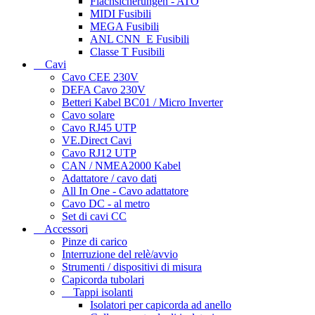
Flachsicherungen - ATO
MIDI Fusibili
MEGA Fusibili
ANL CNN_E Fusibili
Classe T Fusibili
Cavi
Cavo CEE 230V
DEFA Cavo 230V
Betteri Kabel BC01 / Micro Inverter
Cavo solare
Cavo RJ45 UTP
VE.Direct Cavi
Cavo RJ12 UTP
CAN / NMEA2000 Kabel
Adattatore / cavo dati
All In One - Cavo adattatore
Cavo DC - al metro
Set di cavi CC
Accessori
Pinze di carico
Interruzione del relè/avvio
Strumenti / dispositivi di misura
Capicorda tubolari
Tappi isolanti
Isolatori per capicorda ad anello