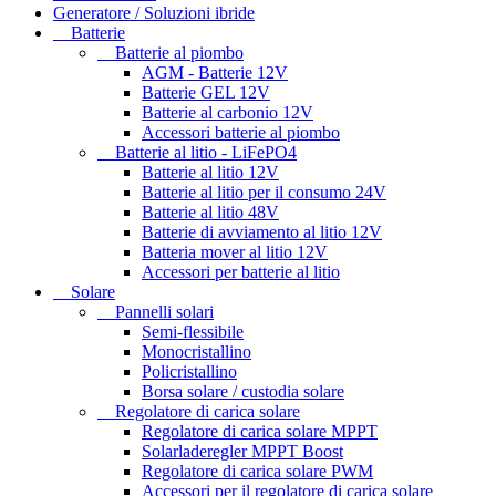
Generatore / Soluzioni ibride
Batterie
Batterie al piombo
AGM - Batterie 12V
Batterie GEL 12V
Batterie al carbonio 12V
Accessori batterie al piombo
Batterie al litio - LiFePO4
Batterie al litio 12V
Batterie al litio per il consumo 24V
Batterie al litio 48V
Batterie di avviamento al litio 12V
Batteria mover al litio 12V
Accessori per batterie al litio
Solare
Pannelli solari
Semi-flessibile
Monocristallino
Policristallino
Borsa solare / custodia solare
Regolatore di carica solare
Regolatore di carica solare MPPT
Solarladeregler MPPT Boost
Regolatore di carica solare PWM
Accessori per il regolatore di carica solare