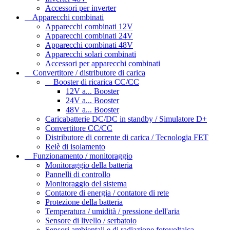
Accessori per inverter
Apparecchi combinati
Apparecchi combinati 12V
Apparecchi combinati 24V
Apparecchi combinati 48V
Apparecchi solari combinati
Accessori per apparecchi combinati
Convertitore / distributore di carica
Booster di ricarica CC/CC
12V a... Booster
24V a... Booster
48V a... Booster
Caricabatterie DC/DC in standby / Simulatore D+
Convertitore CC/CC
Distributore di corrente di carica / Tecnologia FET
Relè di isolamento
Funzionamento / monitoraggio
Monitoraggio della batteria
Pannelli di controllo
Monitoraggio del sistema
Contatore di energia / contatore di rete
Protezione della batteria
Temperatura / umidità / pressione dell'aria
Sensore di livello / serbatoio
Sensori ambientali e di radiazione fotovoltaica