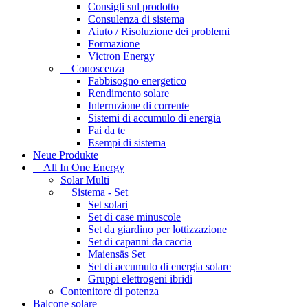
Consigli sul prodotto
Consulenza di sistema
Aiuto / Risoluzione dei problemi
Formazione
Victron Energy
Conoscenza
Fabbisogno energetico
Rendimento solare
Interruzione di corrente
Sistemi di accumulo di energia
Fai da te
Esempi di sistema
Neue Produkte
All In One Energy
Solar Multi
Sistema - Set
Set solari
Set di case minuscole
Set da giardino per lottizzazione
Set di capanni da caccia
Maiensäs Set
Set di accumulo di energia solare
Gruppi elettrogeni ibridi
Contenitore di potenza
Balcone solare