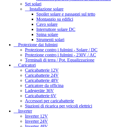
Set solari
Installazione solare
Spoiler solare e passaggi sul tetto
Montaggio su edifici
Cavo solare
Interruttore solare DC
Spina solare
Strumenti solari
Protezione dai fulmini
Protezione contro i fulmini - Solare / DC
Protezione contro i fulmini - 230V / AC
Terminali di terra / Pot. Equalizzazione
Caricatori
Caricabatterie 12V
Caricabatterie 24V
Caricabatterie 48V
Caricatore da officina
Ladegeräte 36V
Caricabatterie 6V
Accessori per caricabatterie
Stazioni di ricarica per veicoli elettrici
Inverter
Inverter 12V
Inverter 24V
Inverter 48V