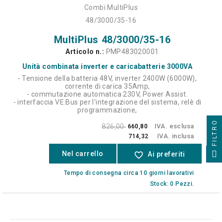
MultiPlus 48/3000/35-16
Articolo n.:
PMP483020001
Unità combinata inverter e caricabatterie 3000VA
- Tensione della batteria 48V, inverter 2400W (6000W),
corrente di carica 35Amp,
- commutazione automatica 230V, Power Assist.
- interfaccia VE.Bus per l'integrazione del sistema, relè di
programmazione,
FILTRO
826,00
IVA. esclusa
660,80
IVA. inclusa
714,32
Nel carrello
favorite_border
Ai preferiti
Tempo di consegna circa 10 giorni lavorativi
Stock: 0 Pezzi.