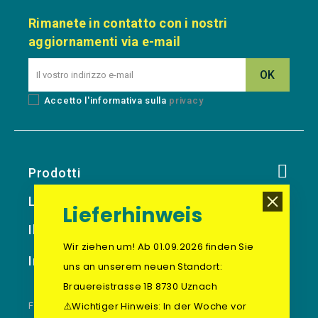
Rimanete in contatto con i nostri
aggiornamenti via e-mail
Accetto l'informativa sulla
privacy
Prodotti
La Nostra Azienda
Lieferhinweis
Il Tuo Account
Wir ziehen um! Ab 01.09.2026 finden Sie
Informazioni Sul Negozio
uns an unserem neuen Standort:
Brauereistrasse 1B 8730 Uznach
⚠️Wichtiger Hinweis: In der Woche vor
FOOTER BLOCK