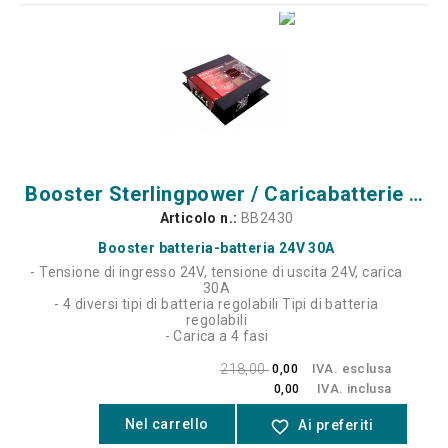
Booster Sterlingpower / Caricabatterie da batteria a batteria 24V 30A
Articolo n.:
BB2430
Booster batteria-batteria 24V 30A
- Tensione di ingresso 24V, tensione di uscita 24V, carica
30A
- 4 diversi tipi di batteria regolabili Tipi di batteria
regolabili
- Carica a 4 fasi
218,00
IVA. esclusa
0,00
IVA. inclusa
0,00
Nel carrello
favorite_border
Ai preferiti