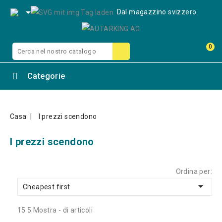

Dal magazzino svizzero
0
Categorie
Casa
I prezzi scendono
I prezzi scendono
Ordina per:

Cheapest first
15 5 Mostra - di articoli