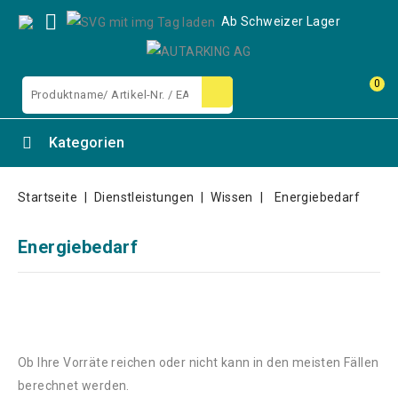

Ab Schweizer Lager
0
Kategorien
Startseite
Dienstleistungen
Wissen
Energiebedarf
Energiebedarf
Ob Ihre Vorräte reichen oder nicht kann in den meisten Fällen
berechnet werden.