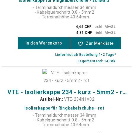
Isolierkappe für Ringkabelschuhe - schwarz
- Terminaldurchmesser 34.8mm
- Kabelquerschnitt 0.8 - 5mm2
- Terminalhöhe 40.64mm
exkl. MwSt.
4,45 CHF
inkl. MwSt.
4,81 CHF
In den Warenkorb
favorite_border
Zur Merkliste
Lieferfrist ab Bestellung 1-2 Tage*
Lagerbestand: 14 Stk.
VTE - Isolierkappe 234 - kurz - 5mm2 - rot
Artikel-Nr.:
VTE-234N1V02
Isolierkappe für Ringkabelschuhe - rot
- Terminaldurchmesser 34.8mm
- Kabelquerschnitt 0.8 - 5mm2
- Terminalhöhe 40.64mm