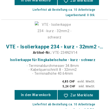
In den Warenkorb
favorite_border
Zur Merkliste
Lieferfrist ab Bestellung ca. 10 Arbeitstage
Lagerbestand: 0 Stk.
VTE - Isolierkappe 234 - kurz - 32mm2 - schwarz
Artikel-Nr.:
VTE-234N2V14
Isolierkappe für Ringkabelschuhe - kurz - schwarz
- Terminaldurchmesser 34.8mm
- Kabelquerschnitt 8 - 32mm2
- Terminalhöhe 40.64mm
exkl. MwSt.
4,85 CHF
inkl. MwSt.
5,24 CHF
In den Warenkorb
favorite_border
Zur Merkliste
Lieferfrist ab Bestellung ca. 10 Arbeitstage