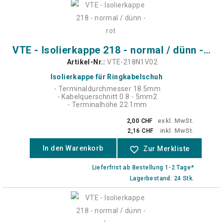
VTE - Isolierkappe 218 - normal / dünn - rot
Artikel-Nr.:
VTE-218N1V02
Isolierkappe für Ringkabelschuh
- Terminaldurchmesser 18.5mm
- Kabelquerschnitt 0.8 - 5mm2
- Terminalhöhe 22.1mm
exkl. MwSt.
2,00 CHF
inkl. MwSt.
2,16 CHF
In den Warenkorb
favorite_border
Zur Merkliste
Lieferfrist ab Bestellung 1-2 Tage*
Lagerbestand: 24 Stk.