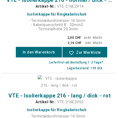
VTE - Isolierkappe 216 - normal / dick - schwarz
Artikel-Nr.:
VTE-216E2V14
Isolierkappe für Ringkabelschuh
- Terminaldurchmesser 16.5mm
- Kabelquerschnitt 8 - 32mm2
- Terminalhöhe 20.3mm
exkl. MwSt.
2,00 CHF
inkl. MwSt.
2,16 CHF
In den Warenkorb
favorite_border
Zur Merkliste
Lieferfrist ab Bestellung 1-2 Tage*
Lagerbestand: 139 Stk.
VTE - Isolierkappe 216 - lang / dick - rot
Artikel-Nr.:
VTE-216E2V02
Isolierkappe für Ringkabelschuh
- Terminaldurchmesser 16.5mm