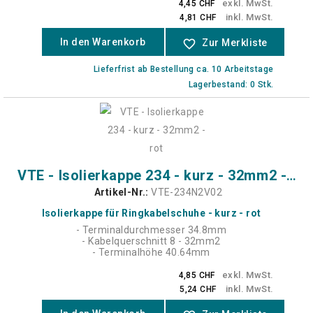
exkl. MwSt.
4,45 CHF
inkl. MwSt.
4,81 CHF
In den Warenkorb
favorite_border
Zur Merkliste
Lieferfrist ab Bestellung ca. 10 Arbeitstage
Lagerbestand: 0 Stk.
VTE - Isolierkappe 234 - kurz - 32mm2 - rot
Artikel-Nr.:
VTE-234N2V02
Isolierkappe für Ringkabelschuhe - kurz - rot
- Terminaldurchmesser 34.8mm
- Kabelquerschnitt 8 - 32mm2
- Terminalhöhe 40.64mm
exkl. MwSt.
4,85 CHF
inkl. MwSt.
5,24 CHF