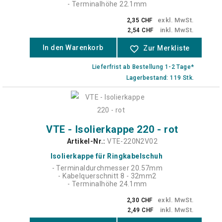
- Terminalhöhe 22.1mm
exkl. MwSt.
2,35 CHF
inkl. MwSt.
2,54 CHF
In den Warenkorb
favorite_border
Zur Merkliste
Lieferfrist ab Bestellung 1-2 Tage*
Lagerbestand: 119 Stk.
VTE - Isolierkappe 220 - rot
Artikel-Nr.:
VTE-220N2V02
Isolierkappe für Ringkabelschuh
- Terminaldurchmesser 20.57mm
- Kabelquerschnitt 8 - 32mm2
- Terminalhöhe 24.1mm
exkl. MwSt.
2,30 CHF
inkl. MwSt.
2,49 CHF