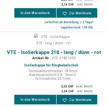
inkl. MwSt.
2,16 CHF
In den Warenkorb
favorite_border
Zur Merkliste
Lieferfrist ab Bestellung 1-2 Tage*
Lagerbestand: 139 Stk.
VTE - Isolierkappe 218 - lang / dünn - rot
Artikel-Nr.:
VTE-218E1V02
Isolierkappe für Ringkabelschuh
- Terminaldurchmesser 18.5mm
- Kabelquerschnitt 0.8 - 5mm2
- Terminalhöhe 22.1mm
exkl. MwSt.
2,35 CHF
inkl. MwSt.
2,54 CHF
In den Warenkorb
favorite_border
Zur Merkliste