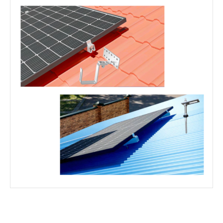
Kabeleingangs-Durchmesser
Terminal / Kabelschuh Aussendurchmesser
Isolierkappe Innendurchmesser
Kabelschuhlänge
Terminal Anschluss-Höhe
Nominale Materialdicke