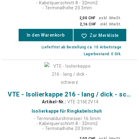
- Kabelquerschnitt 8 - 32mm2
- Terminalhöhe 20.3mm
exkl. MwSt.
2,00 CHF
inkl. MwSt.
2,16 CHF
In den Warenkorb
favorite_border
Zur Merkliste
Lieferfrist ab Bestellung ca. 10 Arbeitstage
Lagerbestand: 0 Stk.
VTE - Isolierkappe 216 - lang / dick - schwarz
Artikel-Nr.:
VTE-216E2V14
Isolierkappe für Ringkabelschuh
- Terminaldurchmesser 16.5mm
- Kabelquerschnitt 8 - 32mm2
- Terminalhöhe 20.3mm
exkl. MwSt.
2,00 CHF