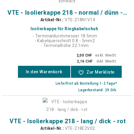
VTE - Isolierkappe 218 - normal / dünn - schwarz
Artikel-Nr.:
VTE-218N1V14
Isolierkappe für Ringkabelschuh
- Terminaldurchmesser 18.5mm
- Kabelquerschnitt 0.8 - 5mm2
- Terminalhöhe 22.1mm
exkl. MwSt.
2,00 CHF
inkl. MwSt.
2,16 CHF
In den Warenkorb
favorite_border
Zur Merkliste
Lieferfrist ab Bestellung 1-2 Tage*
Lagerbestand: 29 Stk.
VTE - Isolierkappe 218 - lang / dick - rot
Artikel-Nr.:
VTE-218E2V02