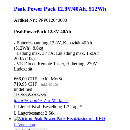
Peak Power Pack 12.8V/40Ah, 512Wh
Artikel-Nr.:
PPP012040000
PeakPowerPack 12.8V 40Ah
- Batteriespannung 12.8V, Kapazität 40Ah
(512Wh), 8.6kg
- Ladung max. 3 / 7A, Entladung max. 150A /
200A (10s)
- VE.Direct, Remote Taster, Halterung, 230V
Ladegerät
666,00 CHF
exkl. MwSt.
719,95 CHF
inkl. MwSt.
undefined
In den Warenkorb
favorite_border
Zur Merkliste

Lieferfrist ab Bestellung 1-2 Tage*

Lagerbestand: 2 Stk.

Vorschau