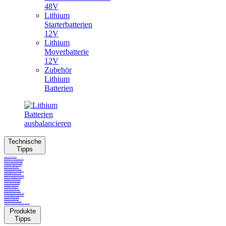
48V
Lithium
Starterbatterien
12V
Lithium
Moverbatterie
12V
Zubehör
Lithium
Batterien
Löschen
Hersteller
Technische
Tipps
Victron Energy
4
Victron MicroGrid
Venus OS 3.70 Funktionen
Venus OS 3.6 Funktionen
Strom in Kleinwohnformen
Solarregler dimensionieren
Victron ToolKit App
Defekte Bleibatterie warum?
Lithiumbatterien ausbalacieren
Preis
Zellüberspannung - COV
Temp/Volt kompensiert Laden
MPPT Solarregler Funktion
Gleichstrom Verkabelung
Kabelschuhverbindung
Sonne / Wind Priorität
Assistenten MultiPlus
NodeRed Integration
PV Inverter via AC out
Fernüberwachung Light
CHF
CHF
Bluettooth individueller PIN
GX Gerät VRM Einstellungen
Energievergleich Diesel
VRM Mobile Widget
e-Fahrzeuge mit Solarstrom
VictronConnect Einstellungen sperren
Produkte
Tipps