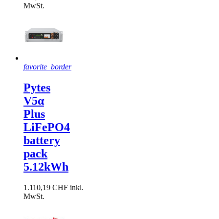
MwSt.
LiFePo4 / LFP
3
Garantie
3 Jahre
3
Gewicht
favorite_border
3.8kg
1
Pytes
5.4kg
1
V5α
8.6kg
1
Plus
More filters
Less filters
LiFePO4
Filter anwenden
4
battery
pack
5.12kWh
1.110,19 CHF inkl.
MwSt.