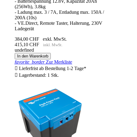
- Batteriespannung 12.8V, Kapazität 20Ah
(256Wh), 3.8kg
- Ladung max. 3 / 7A, Entladung max. 150A /
200A (10s)
- VE.Direct, Remote Taster, Halterung, 230V
Ladegerät
384,00 CHF
exkl. MwSt.
415,10 CHF
inkl. MwSt.
undefined
In den Warenkorb
favorite_border
Zur Merkliste

Lieferfrist ab Bestellung 1-2 Tage*

Lagerbestand: 1 Stk.