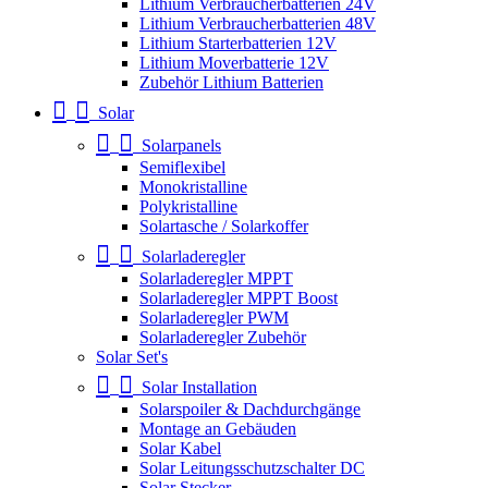
Lithium Verbraucherbatterien 24V
Lithium Verbraucherbatterien 48V
Lithium Starterbatterien 12V
Lithium Moverbatterie 12V
Zubehör Lithium Batterien
Solar
Solarpanels
Semiflexibel
Monokristalline
Polykristalline
Solartasche / Solarkoffer
Solarladeregler
Solarladeregler MPPT
Solarladeregler MPPT Boost
Solarladeregler PWM
Solarladeregler Zubehör
Solar Set's
Solar Installation
Solarspoiler & Dachdurchgänge
Montage an Gebäuden
Solar Kabel
Solar Leitungsschutzschalter DC
Solar Stecker