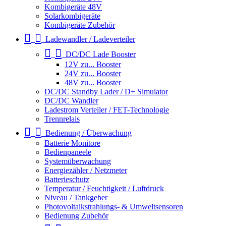
Kombigeräte 48V
Solarkombigeräte
Kombigeräte Zubehör
Ladewandler / Ladeverteiler
DC/DC Lade Booster
12V zu... Booster
24V zu... Booster
48V zu... Booster
DC/DC Standby Lader / D+ Simulator
DC/DC Wandler
Ladestrom Verteiler / FET-Technologie
Trennrelais
Bedienung / Überwachung
Batterie Monitore
Bedienpaneele
Systemüberwachung
Energiezähler / Netzmeter
Batterieschutz
Temperatur / Feuchtigkeit / Luftdruck
Niveau / Tankgeber
Photovoltaikstrahlungs- & Umweltsensoren
Bedienung Zubehör