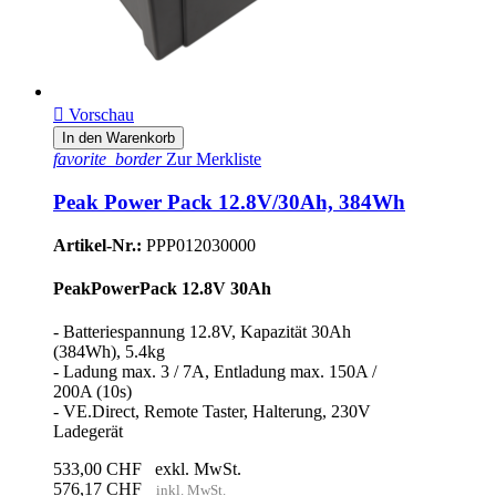

Vorschau
In den Warenkorb
favorite_border
Zur Merkliste
Peak Power Pack 12.8V/30Ah, 384Wh
Artikel-Nr.:
PPP012030000
PeakPowerPack 12.8V 30Ah
- Batteriespannung 12.8V, Kapazität 30Ah
(384Wh), 5.4kg
- Ladung max. 3 / 7A, Entladung max. 150A /
200A (10s)
- VE.Direct, Remote Taster, Halterung, 230V
Ladegerät
533,00 CHF
exkl. MwSt.
576,17 CHF
inkl. MwSt.