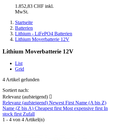
1.852,83 CHF inkl.
MwSt.
Startseite
Batterien
Lithium - LiFePO4 Batterien
Lithium Moverbatterie 12V
Lithium Moverbatterie 12V
List
Grid
4 Artikel gefunden
Sortiert nach:
Relevanz (aufsteigend)

Relevanz (aufsteigend)
Newest First
Name (A bis Z)
Name (Z bis A)
Cheapest first
Most expensive first
In
stock first
Zufall
1 - 4 von 4 Artikel(n)