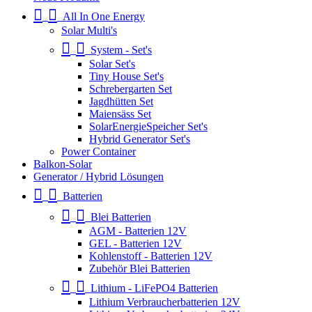
All In One Energy
Solar Multi's
System - Set's
Solar Set's
Tiny House Set's
Schrebergarten Set
Jagdhütten Set
Maiensäss Set
SolarEnergieSpeicher Set's
Hybrid Generator Set's
Power Container
Balkon-Solar
Generator / Hybrid Lösungen
Batterien
Blei Batterien
AGM - Batterien 12V
GEL - Batterien 12V
Kohlenstoff - Batterien 12V
Zubehör Blei Batterien
Lithium - LiFePO4 Batterien
Lithium Verbraucherbatterien 12V