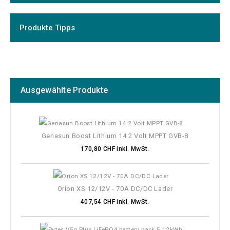
Preis
Schnittstelle
Produkte Tipps
Analog
1
USB
1
USB-C
1
VE.Direct
3
Ausgewählte Produkte
Kabellänge
Stecker (In / Out)
Genasun Boost Lithium 14.2 Volt MPPT GVB-8
170,80 CHF inkl. MwSt.
Orion XS 12/12V - 70A DC/DC Lader
407,54 CHF inkl. MwSt.