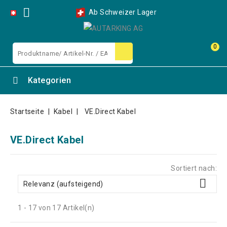

Ab Schweizer Lager
0
Kategorien
Startseite
Kabel
VE.Direct Kabel
VE.Direct Kabel
Sortiert nach:

Relevanz (aufsteigend)
1 - 17 von 17 Artikel(n)