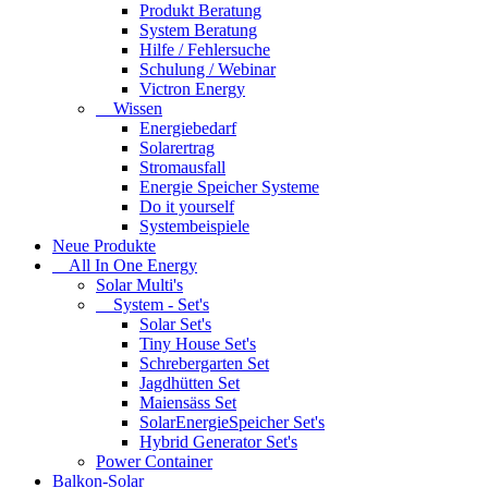
Produkt Beratung
System Beratung
Hilfe / Fehlersuche
Schulung / Webinar
Victron Energy
Wissen
Energiebedarf
Solarertrag
Stromausfall
Energie Speicher Systeme
Do it yourself
Systembeispiele
Neue Produkte
All In One Energy
Solar Multi's
System - Set's
Solar Set's
Tiny House Set's
Schrebergarten Set
Jagdhütten Set
Maiensäss Set
SolarEnergieSpeicher Set's
Hybrid Generator Set's
Power Container
Balkon-Solar