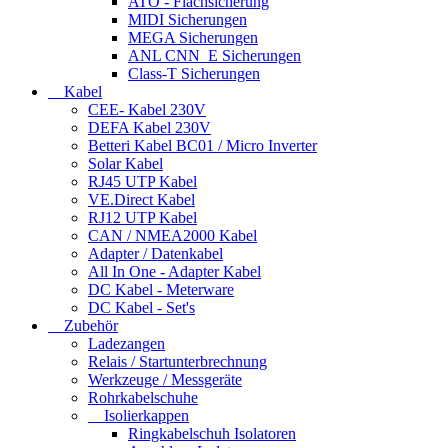
ATO - Flachsicherung
MIDI Sicherungen
MEGA Sicherungen
ANL CNN_E Sicherungen
Class-T Sicherungen
Kabel
CEE- Kabel 230V
DEFA Kabel 230V
Betteri Kabel BC01 / Micro Inverter
Solar Kabel
RJ45 UTP Kabel
VE.Direct Kabel
RJ12 UTP Kabel
CAN / NMEA2000 Kabel
Adapter / Datenkabel
All In One - Adapter Kabel
DC Kabel - Meterware
DC Kabel - Set's
Zubehör
Ladezangen
Relais / Startunterbrechnung
Werkzeuge / Messgeräte
Rohrkabelschuhe
Isolierkappen
Ringkabelschuh Isolatoren