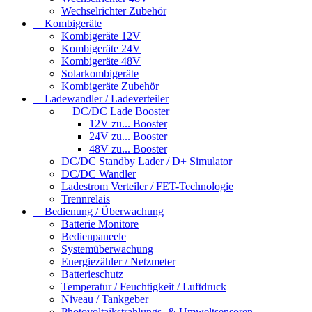
Wechselrichter Zubehör
Kombigeräte
Kombigeräte 12V
Kombigeräte 24V
Kombigeräte 48V
Solarkombigeräte
Kombigeräte Zubehör
Ladewandler / Ladeverteiler
DC/DC Lade Booster
12V zu... Booster
24V zu... Booster
48V zu... Booster
DC/DC Standby Lader / D+ Simulator
DC/DC Wandler
Ladestrom Verteiler / FET-Technologie
Trennrelais
Bedienung / Überwachung
Batterie Monitore
Bedienpaneele
Systemüberwachung
Energiezähler / Netzmeter
Batterieschutz
Temperatur / Feuchtigkeit / Luftdruck
Niveau / Tankgeber
Photovoltaikstrahlungs- & Umweltsensoren