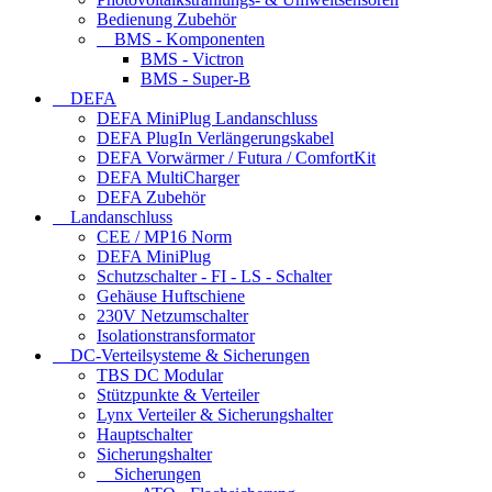
Bedienung Zubehör
BMS - Komponenten
BMS - Victron
BMS - Super-B
DEFA
DEFA MiniPlug Landanschluss
DEFA PlugIn Verlängerungskabel
DEFA Vorwärmer / Futura / ComfortKit
DEFA MultiCharger
DEFA Zubehör
Landanschluss
CEE / MP16 Norm
DEFA MiniPlug
Schutzschalter - FI - LS - Schalter
Gehäuse Huftschiene
230V Netzumschalter
Isolationstransformator
DC-Verteilsysteme & Sicherungen
TBS DC Modular
Stützpunkte & Verteiler
Lynx Verteiler & Sicherungshalter
Hauptschalter
Sicherungshalter
Sicherungen