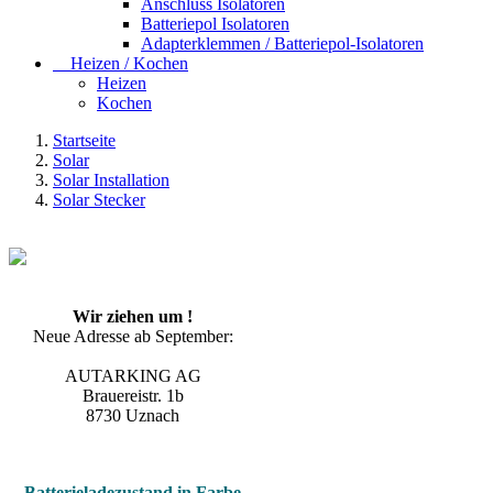
Anschluss Isolatoren
Batteriepol Isolatoren
Adapterklemmen / Batteriepol-Isolatoren
Heizen / Kochen
Heizen
Kochen
Startseite
Solar
Solar Installation
Solar Stecker
Wir ziehen um !
Neue Adresse ab September:
AUTARKING AG
Brauereistr. 1b
8730 Uznach
Batterieladezustand in Farbe