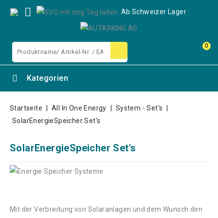

Ab Schweizer Lager
0
Kategorien
Startseite
All In One Energy
System - Set's
SolarEnergieSpeicher Set's
SolarEnergieSpeicher Set's
Mit der Verbreitung von Solaranlagen und dem Wunsch den