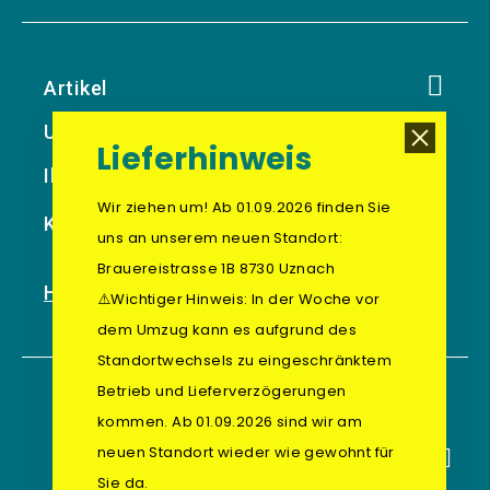
Artikel
Unternehmen
Lieferhinweis
Ihr Konto
Wir ziehen um! Ab 01.09.2026 finden Sie
Kontakt
uns an unserem neuen Standort:
Brauereistrasse 1B 8730 Uznach
Händlernetz
⚠️Wichtiger Hinweis: In der Woche vor
dem Umzug kann es aufgrund des
Standortwechsels zu eingeschränktem
Betrieb und Lieferverzögerungen
kommen. Ab 01.09.2026 sind wir am
neuen Standort wieder wie gewohnt für
© 2026 by AUTARKING AG
Sie da.