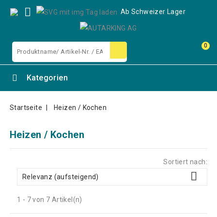

Ab Schweizer Lager
0
Kategorien
Startseite
Heizen / Kochen
Heizen / Kochen
Sortiert nach:

Relevanz (aufsteigend)
1 - 7 von 7 Artikel(n)