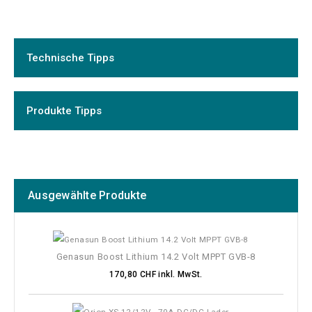
Hersteller
Technische Tipps
Preis
Systemspannung
Produkte Tipps
Heizleistung
Leistung
Ausgewählte Produkte
Brennstoff
Gewicht
Genasun Boost Lithium 14.2 Volt MPPT GVB-8
170,80 CHF inkl. MwSt.
Abmessung