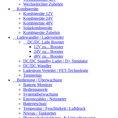
Wechselrichter Zubehör
Kombigeräte
Kombigeräte 12V
Kombigeräte 24V
Kombigeräte 48V
Solarkombigeräte
Kombigeräte Zubehör
Ladewandler / Ladeverteiler
DC/DC Lade Booster
12V zu... Booster
24V zu... Booster
48V zu... Booster
DC/DC Standby Lader / D+ Simulator
DC/DC Wandler
Ladestrom Verteiler / FET-Technologie
Trennrelais
Bedienung / Überwachung
Batterie Monitore
Bedienpaneele
Systemüberwachung
Energiezähler / Netzmeter
Batterieschutz
Temperatur / Feuchtigkeit / Luftdruck
Niveau / Tankgeber
Photovoltaikstrahlungs- & Umweltsensoren