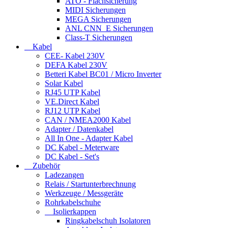
ATO - Flachsicherung
MIDI Sicherungen
MEGA Sicherungen
ANL CNN_E Sicherungen
Class-T Sicherungen
Kabel
CEE- Kabel 230V
DEFA Kabel 230V
Betteri Kabel BC01 / Micro Inverter
Solar Kabel
RJ45 UTP Kabel
VE.Direct Kabel
RJ12 UTP Kabel
CAN / NMEA2000 Kabel
Adapter / Datenkabel
All In One - Adapter Kabel
DC Kabel - Meterware
DC Kabel - Set's
Zubehör
Ladezangen
Relais / Startunterbrechnung
Werkzeuge / Messgeräte
Rohrkabelschuhe
Isolierkappen
Ringkabelschuh Isolatoren