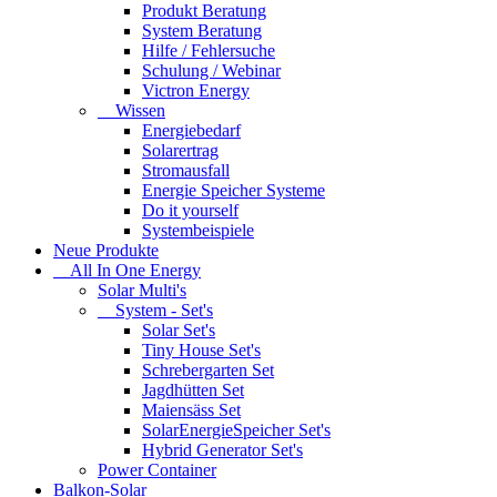
Produkt Beratung
System Beratung
Hilfe / Fehlersuche
Schulung / Webinar
Victron Energy
Wissen
Energiebedarf
Solarertrag
Stromausfall
Energie Speicher Systeme
Do it yourself
Systembeispiele
Neue Produkte
All In One Energy
Solar Multi's
System - Set's
Solar Set's
Tiny House Set's
Schrebergarten Set
Jagdhütten Set
Maiensäss Set
SolarEnergieSpeicher Set's
Hybrid Generator Set's
Power Container
Balkon-Solar