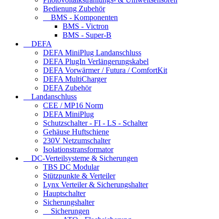
Bedienung Zubehör
BMS - Komponenten
BMS - Victron
BMS - Super-B
DEFA
DEFA MiniPlug Landanschluss
DEFA PlugIn Verlängerungskabel
DEFA Vorwärmer / Futura / ComfortKit
DEFA MultiCharger
DEFA Zubehör
Landanschluss
CEE / MP16 Norm
DEFA MiniPlug
Schutzschalter - FI - LS - Schalter
Gehäuse Huftschiene
230V Netzumschalter
Isolationstransformator
DC-Verteilsysteme & Sicherungen
TBS DC Modular
Stützpunkte & Verteiler
Lynx Verteiler & Sicherungshalter
Hauptschalter
Sicherungshalter
Sicherungen