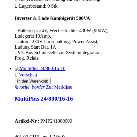
more...
less

Lagerbestand: 0 Stk.
Gewicht
Inverter & Lade Kombigerät 500VA
10.2kg
1
- Batteriesp. 24V, Wechselrichter 430W (900W),
10kg
2
Ladegerät 10Amp,
12kg
1
- autom. 230V Umschaltung, Power Assist,
15.5kg
1
Ladung Start Bat. 1A
15kg
1
- VE.Bus Schnittstelle zur Systemintegration,
18kg
2
Prog. Relais,
19kg
4
26kg
1

Vorschau
30kg
3
31kg
1
In den Warenkorb
favorite_border
Zur Merkliste
4.4kg
2
45kg
1
MultiPlus 24/800/16-16
8.2kg
1
Rückspeise fähig (ESS) Schweiz ?
Artikel-Nr.:
PMP241800000
externer Anti Insel Schutz (ENS) notwendig!
17
JA - Anti Insel Schutz (ENS) integriert (Zertifikate prüfen)
2
401,00 CHF
exkl. MwSt.