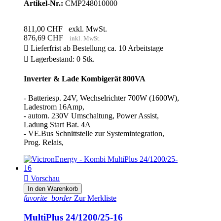
Artikel-Nr.:
CMP248010000
811,00 CHF
exkl. MwSt.
876,69 CHF
inkl. MwSt.

Lieferfrist ab Bestellung ca. 10 Arbeitstage

Lagerbestand: 0 Stk.
Inverter & Lade Kombigerät 800VA
- Batteriesp. 24V, Wechselrichter 700W (1600W),
Ladestrom 16Amp,
- autom. 230V Umschaltung, Power Assist,
Ladung Start Bat. 4A
- VE.Bus Schnittstelle zur Systemintegration,
Prog. Relais,

Vorschau
In den Warenkorb
favorite_border
Zur Merkliste
MultiPlus 24/1200/25-16