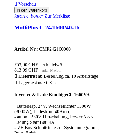

Vorschau
In den Warenkorb
favorite_border
Zur Merkliste
MultiPlus C 24/1600/40-16
Artikel-Nr.:
CMP242160000
753,00 CHF
exkl. MwSt.
813,99 CHF
inkl. MwSt.

Lieferfrist ab Bestellung ca. 10 Arbeitstage

Lagerbestand: 0 Stk.
Inverter & Lade Kombigerät 1600VA
- Batteriesp. 24V, Wechselrichter 1300W
(3000W), Ladestrom 40Amp,
- autom. 230V Umschaltung, Power Assist,
Ladung Start Bat. 4A
- VE.Bus Schnittstelle zur Systemintegration,
Prog. Relais,