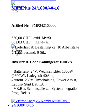
MultiPlus 24/1600/40-16
Artikel-Nr.:
PMP242160000
630,00 CHF
exkl. MwSt.
681,03 CHF
inkl. MwSt.

Lieferfrist ab Bestellung ca. 10 Arbeitstage

Lagerbestand: 0 Stk.
Inverter & Lade Kombigerät 1600VA
- Batteriesp. 24V, Wechselrichter 1300W
(2800W), Ladegerät 40Amp,
- autom. 230V Umschaltung, Power Assist,
Ladung Start Bat. 1A
- VE.Bus Schnittstelle zur Systemintegration,
Prog. Relais,