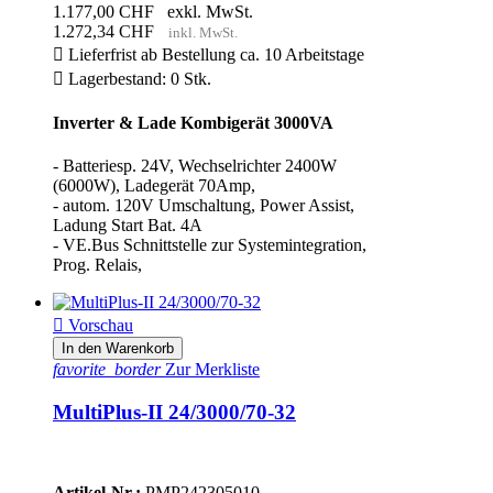
1.177,00 CHF
exkl. MwSt.
1.272,34 CHF
inkl. MwSt.

Lieferfrist ab Bestellung ca. 10 Arbeitstage

Lagerbestand: 0 Stk.
Inverter & Lade Kombigerät 3000VA
- Batteriesp. 24V, Wechselrichter 2400W
(6000W), Ladegerät 70Amp,
- autom. 120V Umschaltung, Power Assist,
Ladung Start Bat. 4A
- VE.Bus Schnittstelle zur Systemintegration,
Prog. Relais,

Vorschau
In den Warenkorb
favorite_border
Zur Merkliste
MultiPlus-II 24/3000/70-32
Artikel-Nr.:
PMP242305010