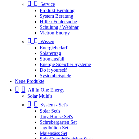
Service
Produkt Beratung
System Beratung
Hilfe / Fehlersuche
Schulung / Webinar
Victron Energy
Wissen
Energiebedarf
Solarertrag
Stromausfall
Energie Speicher Systeme
Do it yourself
Systembeispiele
Neue Produkte
All In One Energy
Solar Multi's
System - Set's
Solar Set's
Tiny House Set's
Schrebergarten Set
Jagdhütten Set
Maiensäss Set
SolarEnergieSpeicher Set's