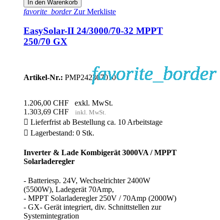
In den Warenkorb
favorite_border
Zur Merkliste
EasySolar-II 24/3000/70-32 MPPT
250/70 GX
favorite_border
favorite_border
favorite_border
favorite_border
favorite_border
favorite_border
favorite_border
favorite_border
favorite_border
favorite_border
favorite_border
favorite_border
favorite_border
favorite_border
favorite_border
favorite_border
favorite_border
favorite_border
favorite_border
favorite_border
favorite_border
favorite_border
favorite_border
favorite_border
favorite_border
favorite_border
favorite_border
Artikel-Nr.:
PMP242307010
1.206,00 CHF
exkl. MwSt.
1.303,69 CHF
inkl. MwSt.

Lieferfrist ab Bestellung ca. 10 Arbeitstage

Lagerbestand: 0 Stk.
Inverter & Lade Kombigerät 3000VA / MPPT
Solarladeregler
- Batteriesp. 24V, Wechselrichter 2400W
(5500W), Ladegerät 70Amp,
- MPPT Solarladeregler 250V / 70Amp (2000W)
- GX- Gerät integriert, div. Schnittstellen zur
Systemintegration