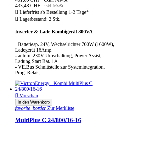
Zertifikate prüfen
1
433,48 CHF
inkl. MwSt.

Lieferfrist ab Bestellung 1-2 Tage*
More filters
Less filters

Lagerbestand: 2 Stk.
Filter anwenden
21
Inverter & Lade Kombigerät 800VA
- Batteriesp. 24V, Wechselrichter 700W (1600W),
Ladegerät 16Amp,
- autom. 230V Umschaltung, Power Assist,
Ladung Start Bat. 1A
- VE.Bus Schnittstelle zur Systemintegration,
Prog. Relais,

Vorschau
In den Warenkorb
favorite_border
Zur Merkliste
MultiPlus C 24/800/16-16