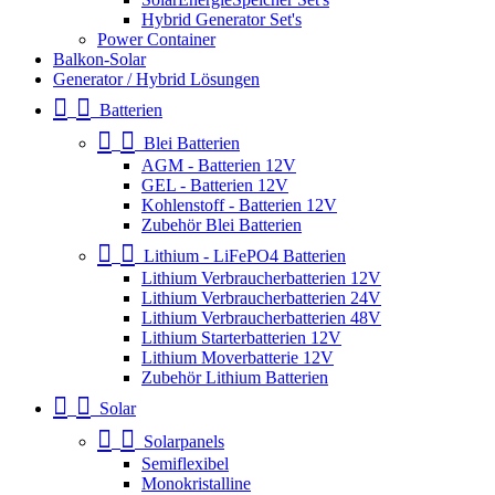
Hybrid Generator Set's
Power Container
Balkon-Solar
Generator / Hybrid Lösungen
Batterien
Blei Batterien
AGM - Batterien 12V
GEL - Batterien 12V
Kohlenstoff - Batterien 12V
Zubehör Blei Batterien
Lithium - LiFePO4 Batterien
Lithium Verbraucherbatterien 12V
Lithium Verbraucherbatterien 24V
Lithium Verbraucherbatterien 48V
Lithium Starterbatterien 12V
Lithium Moverbatterie 12V
Zubehör Lithium Batterien
Solar
Solarpanels
Semiflexibel
Monokristalline