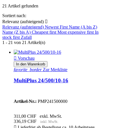
21 Artikel gefunden
Tempsensor & Batteriekabel
1
Sortiert nach:
Relevanz (aufsteigend)

Abmessung
Relevanz (aufsteigend)
Newest First
Name (A bis Z)
Name (Z bis A)
Cheapest first
Most expensive first
In
311 x 182 x 100mm
1
stock first
Zufall
360 x 240 x 100mm
1
1 - 21 von 21 Artikel(n)
362 x 258 x 218mm
4
375 x 214 x 110mm
2
406 x 250 x 100mm
1

Vorschau
444 x 328 x 240mm
2
In den Warenkorb
470 x 265 x120mm
1
favorite_border
Zur Merkliste
470 x 350 x 280mm
1
499 X 268 X 141mm
1
MultiPlus 24/500/10-16
499 x 268 x 237mm
1
506 x 236 x 147 mm
1
506 x 275 x 147mm
1
Artikel-Nr.:
PMP241500000
520 x 255 x 125mm
1
560 x 328 x 148mm
1
607 x 330 x 149mm
1
311,00 CHF
exkl. MwSt.
745 x 214 x 110mm
1
336,19 CHF
inkl. MwSt.

Lieferfrist ab Bestellung ca. 10 Arbeitstage