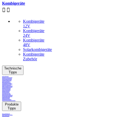
Kombigeräte
Kombigeräte
12V
Kombigeräte
24V
Kombigeräte
48V
Solarkombigeräte
Kombigeräte
Zubehör
Technische
Löschen
Tipps
Victron MicroGrid
Venus OS 3.70 Funktionen
Venus OS 3.6 Funktionen
Strom in Kleinwohnformen
Solarregler dimensionieren
Hersteller
Victron ToolKit App
Defekte Bleibatterie warum?
Lithiumbatterien ausbalacieren
Zellüberspannung - COV
Temp/Volt kompensiert Laden
MPPT Solarregler Funktion
Gleichstrom Verkabelung
Kabelschuhverbindung
Sonne / Wind Priorität
Assistenten MultiPlus
Victron Energy
21
NodeRed Integration
PV Inverter via AC out
Fernüberwachung Light
Bluettooth individueller PIN
GX Gerät VRM Einstellungen
Energievergleich Diesel
VRM Mobile Widget
e-Fahrzeuge mit Solarstrom
VictronConnect Einstellungen sperren
Preis
Produkte
Tipps
CHF
CHF
Ruuvi Umweltsensoren
Tanksensoren Cerbo / Ekrano
Cerbo / Erkrano GX
Solarmontage Gebäude