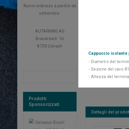
Nuovo indirizzo a partire da
settembre:
AUTARKING AG
Brauereistr. 1b
8730 Uznach
Cappuccio isolante 
- Diametro del term
- Sezione del cavo 
- Altezza del termi
Prodotti
Sponsorizzati
Dettagli del prodo