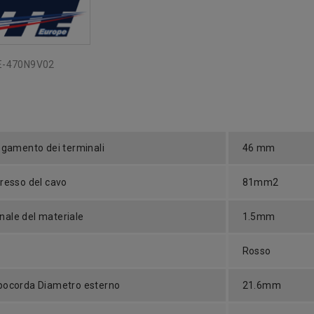
E-470N9V02
legamento dei terminali
46 mm
gresso del cavo
81mm2
ale del materiale
1.5mm
Rosso
pocorda Diametro esterno
21.6mm