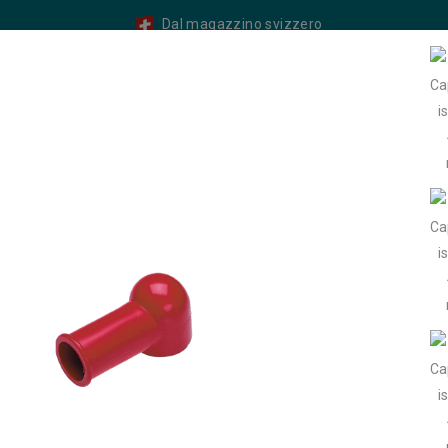
Dal magazzino svizzero
Balcone Solare
Generatore / Soluzioni Ibride
Batte
i
Convertitore / Distributore Di Carica
Funzionamento / M
e DC E Fusibili
Cavi
Accessori
Riscaldamento / Co
ppi isolanti
Isolatori per capicorda ad anello
VTE - Cappuccio i
VTE - Cappuccio isolante 470 - r
Riferimento:
VTE-470N9V02
Cappuccio isolante per capicorda ad anello 