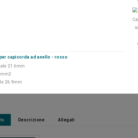
- Diametro del terminale 21.6mm
- Sezione del cavo 81mm2
- Altezza del terminale 26.9mm
per capicorda ad anello - rosso
inale 21.6mm
20La q
81mm2
nale 26.9mm
tto
Descrizione
Allegati