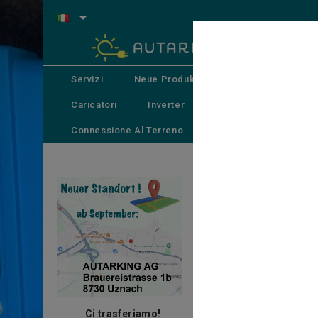

Servizi
Neue Produkte
All In One Energy
Caricatori
Inverter
Apparecchi Combinat
Connessione Al Terreno
Sistemi Di Distribuzion
Casa
Accessori
Ta
Ci trasferiamo!