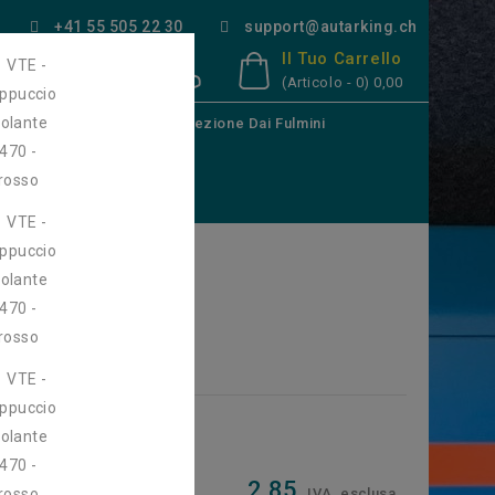
+41 55 505 22 30
support@autarking.ch
Il Tuo Carrello
(Articolo - 0)
0,00
rie
Solare
Protezione Dai Fulmini
onitoraggio
DEFA
ttura
solante 470 - rosso
osso
- rosso
2,85
IVA. esclusa