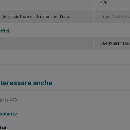
i
470
del produttore e istruzioni per l'uso
https://www.v
ifici
764026811155
nteressare anche
isolante
usa