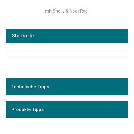
mit Shelly & NodeRed
Startseite
Kategorien
Technische Tipps
Aktionen
2
All In One Energy
14
Balkon-Solar
8
Produkte Tipps
Batterien
77
Bedienung / Überwachung
137
DC-Verteilsysteme & Sicherungen
73
Dienstleistungen
58