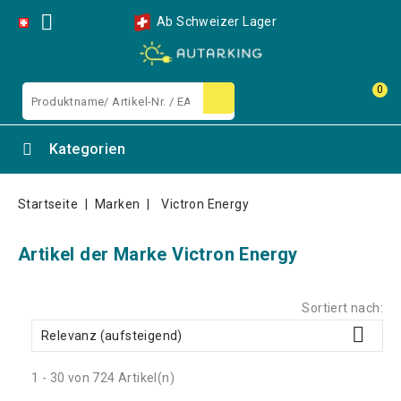

Ab Schweizer Lager
0
Kategorien
Startseite
Marken
Victron Energy
Artikel der Marke Victron Energy
Sortiert nach:

Relevanz (aufsteigend)
1 - 30 von 724 Artikel(n)