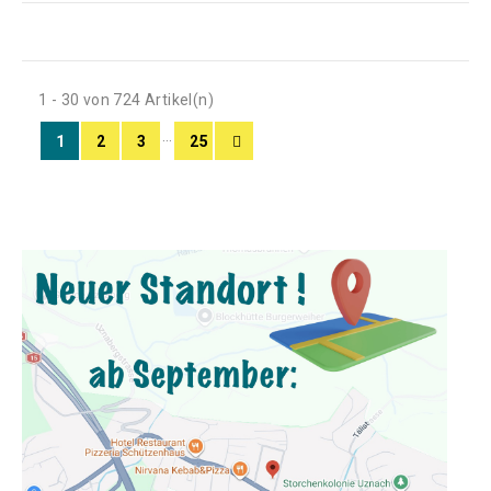
1 - 30 von 724 Artikel(n)
…
1
2
3
25