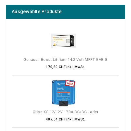
Generator / Hybrid Lösungen
5
Ausgewählte Produkte
Kabel
85
Kombigeräte
88
Ladegeräte
100
Ladewandler / Ladeverteiler
88
Landanschluss
29
Neue Produkte
10
Solar
99
Genasun Boost Lithium 14.2 Volt MPPT GVB-8
Wechselrichter
64
170,80 CHF inkl. MwSt.
Zubehör
15
Price
CHF
CHF
Orion XS 12/12V - 70A DC/DC Lader
407,54 CHF inkl. MwSt.