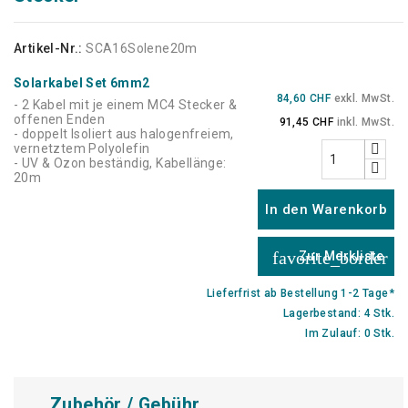
Artikel-Nr.:
SCA16Solene20m
Solarkabel Set 6mm2
84,60 CHF
exkl. MwSt.
- 2 Kabel mit je einem MC4 Stecker &
offenen Enden
91,45 CHF
inkl. MwSt.
- doppelt Isoliert aus halogenfreiem,
vernetztem Polyolefin
- UV & Ozon beständig, Kabellänge:
20m
In den Warenkorb
favorite_border
Zur Merkliste
Lieferfrist ab Bestellung 1-2 Tage*
Lagerbestand: 4 Stk.
Im Zulauf: 0 Stk.
Zubehör / Gebühr