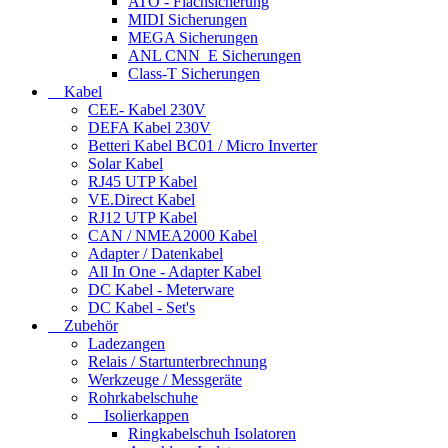
ATO - Flachsicherung
MIDI Sicherungen
MEGA Sicherungen
ANL CNN_E Sicherungen
Class-T Sicherungen
Kabel
CEE- Kabel 230V
DEFA Kabel 230V
Betteri Kabel BC01 / Micro Inverter
Solar Kabel
RJ45 UTP Kabel
VE.Direct Kabel
RJ12 UTP Kabel
CAN / NMEA2000 Kabel
Adapter / Datenkabel
All In One - Adapter Kabel
DC Kabel - Meterware
DC Kabel - Set's
Zubehör
Ladezangen
Relais / Startunterbrechnung
Werkzeuge / Messgeräte
Rohrkabelschuhe
Isolierkappen
Ringkabelschuh Isolatoren