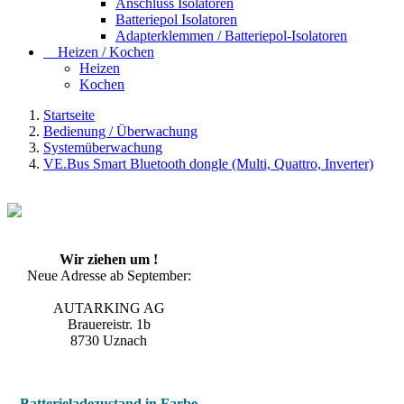
Anschluss Isolatoren
Batteriepol Isolatoren
Adapterklemmen / Batteriepol-Isolatoren
Heizen / Kochen
Heizen
Kochen
Startseite
Bedienung / Überwachung
Systemüberwachung
VE.Bus Smart Bluetooth dongle (Multi, Quattro, Inverter)
Wir ziehen um !
Neue Adresse ab September:
AUTARKING AG
Brauereistr. 1b
8730 Uznach
Batterieladezustand in Farbe