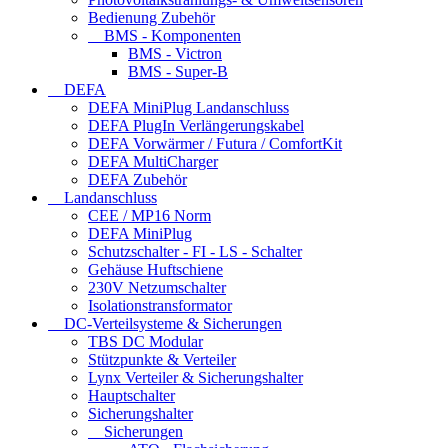
Bedienung Zubehör
BMS - Komponenten
BMS - Victron
BMS - Super-B
DEFA
DEFA MiniPlug Landanschluss
DEFA PlugIn Verlängerungskabel
DEFA Vorwärmer / Futura / ComfortKit
DEFA MultiCharger
DEFA Zubehör
Landanschluss
CEE / MP16 Norm
DEFA MiniPlug
Schutzschalter - FI - LS - Schalter
Gehäuse Huftschiene
230V Netzumschalter
Isolationstransformator
DC-Verteilsysteme & Sicherungen
TBS DC Modular
Stützpunkte & Verteiler
Lynx Verteiler & Sicherungshalter
Hauptschalter
Sicherungshalter
Sicherungen