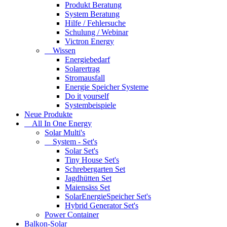
Produkt Beratung
System Beratung
Hilfe / Fehlersuche
Schulung / Webinar
Victron Energy
Wissen
Energiebedarf
Solarertrag
Stromausfall
Energie Speicher Systeme
Do it yourself
Systembeispiele
Neue Produkte
All In One Energy
Solar Multi's
System - Set's
Solar Set's
Tiny House Set's
Schrebergarten Set
Jagdhütten Set
Maiensäss Set
SolarEnergieSpeicher Set's
Hybrid Generator Set's
Power Container
Balkon-Solar