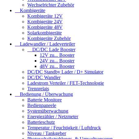
Wechselrichter Zubehör
Kombigeräte
Kombigeräte 12V
Kombigeräte 24V
Kombigeräte 48V
Solarkombigeräte
Kombigeräte Zubehör
Ladewandler / Ladeverteiler
DC/DC Lade Booster
12V zu... Booster
24V zu... Booster
48V zu... Booster
DC/DC Standby Lader / D+ Simulator
DC/DC Wandler
Ladestrom Verteiler / FET-Technologie
Trennrelais
Bedienung / Überwachung
Batterie Monitore
Bedienpaneele
Systemüberwachung
Energiezähler / Netzmeter
Batterieschutz
Temperatur / Feuchtigkeit / Luftdruck
Niveau / Tankgeber
Photovoltaikstrahlungs- & Umweltsensoren