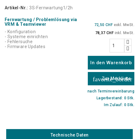
Artikel-Nr.:
3S-Fernwartung1/2h
Fernwartung / Problemlösung via
VRM & Teamviewer
72,50 CHF
exkl. MwSt.
- Konfiguration
78,37 CHF
inkl. MwSt.
- Systeme einrichten
- Fehlersuche
- Firmware Updates
In den Warenkorb
favorite_border
Zur Merkliste
nach Terminvereinbarung
Lagerbestand: 0 Stk.
Im Zulauf: 0 Stk.
Technische Daten