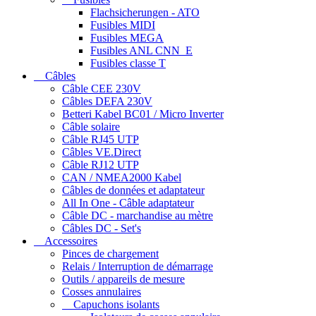
Flachsicherungen - ATO
Fusibles MIDI
Fusibles MEGA
Fusibles ANL CNN_E
Fusibles classe T
Câbles
Câble CEE 230V
Câbles DEFA 230V
Betteri Kabel BC01 / Micro Inverter
Câble solaire
Câble RJ45 UTP
Câbles VE.Direct
Câble RJ12 UTP
CAN / NMEA2000 Kabel
Câbles de données et adaptateur
All In One - Câble adaptateur
Câble DC - marchandise au mètre
Câbles DC - Set's
Accessoires
Pinces de chargement
Relais / Interruption de démarrage
Outils / appareils de mesure
Cosses annulaires
Capuchons isolants