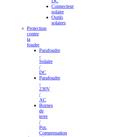
DC
Connecteur
solaire
Outils
solaires
Protection
contre
la
foudre
Parafoudre
-
Solaire
/
DC
Parafoudre
-
230V
/
AC
Bornes
de
terre
/
Pot.
Compensation