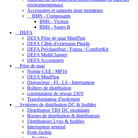
environnementaux
Accessoires et supports pour moniteurs
BMS - Composants
BMS - Victron
BMS - Super-B
DEFA
DEFA Prise de quai MiniPlug
DEFA Câble d'extension PlugIn
DEFA Préchauffeur / Futura / ComfortKit
DEFA MultiCharger
DEFA Accessoires
Prise de quai
Norme CEE / MP16
DEFA MiniPlug
Disjoncteur - FI - LS - Interrupteur
Boîtiers de distribution
commutateur de réseau 230V
Transformateur d'isolement
Systèmes de distribution DC & fusibles
Distributeur TBS DC modulaire
Bornes de distribution & distributeurs
Distributeurs Lynx & fusibles
Interrupteur general
Porte-fusible
Fusibles