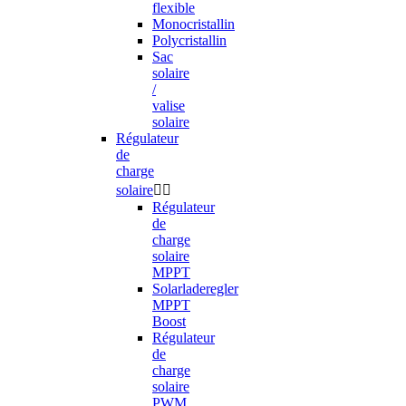
flexible
Monocristallin
Polycristallin
Sac
solaire
/
valise
solaire
Régulateur
de
charge
solaire


Régulateur
de
charge
solaire
MPPT
Solarladeregler
MPPT
Boost
Régulateur
de
charge
solaire
PWM