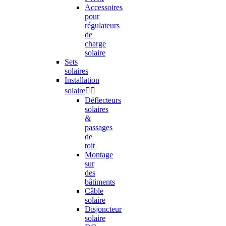
Accessoires
pour
régulateurs
de
charge
solaire
Sets
solaires
Installation
solaire


Déflecteurs
solaires
&
passages
de
toit
Montage
sur
des
bâtiments
Câble
solaire
Disjoncteur
solaire