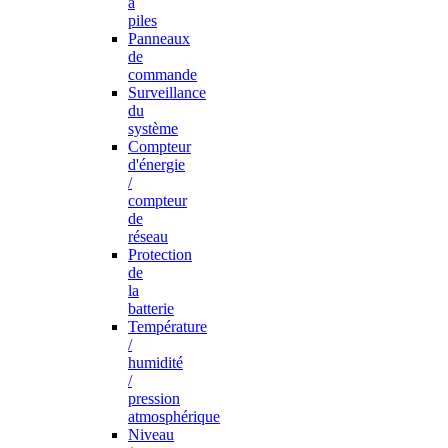
à
piles
Panneaux
de
commande
Surveillance
du
système
Compteur
d'énergie
/
compteur
de
réseau
Protection
de
la
batterie
Température
/
humidité
/
pression
atmosphérique
Niveau