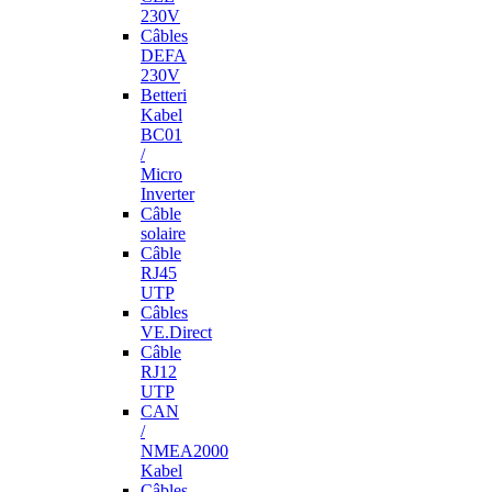
230V
Câbles
DEFA
230V
Betteri
Kabel
BC01
/
Micro
Inverter
Câble
solaire
Câble
RJ45
UTP
Câbles
VE.Direct
Câble
RJ12
UTP
CAN
/
NMEA2000
Kabel
Câbles