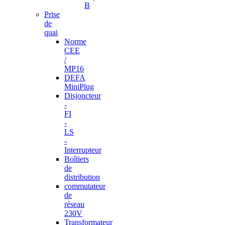
B
Prise
de
quai
Norme
CEE
/
MP16
DEFA
MiniPlug
Disjoncteur
-
FI
-
LS
-
Interrupteur
Boîtiers
de
distribution
commutateur
de
réseau
230V
Transformateur