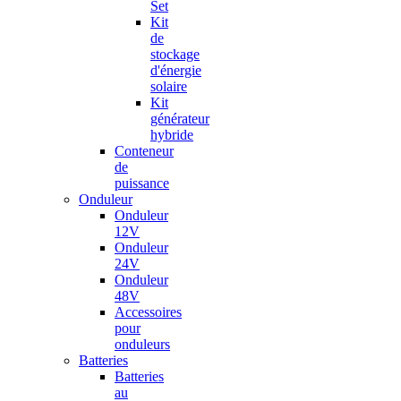
Set
Kit
de
stockage
d'énergie
solaire
Kit
générateur
hybride
Conteneur
de
puissance
Onduleur
Onduleur
12V
Onduleur
24V
Onduleur
48V
Accessoires
pour
onduleurs
Batteries
Batteries
au