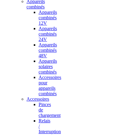
Appareils
combinés
Appareils
combinés
12V
Appareils
combinés
24V
Appareils
combinés
48V
Appareils
solaires
combinés
Accessoires
pour
appareils
combinés
Accessoires
Pinces
de
chargement
Relais
/
Interruption