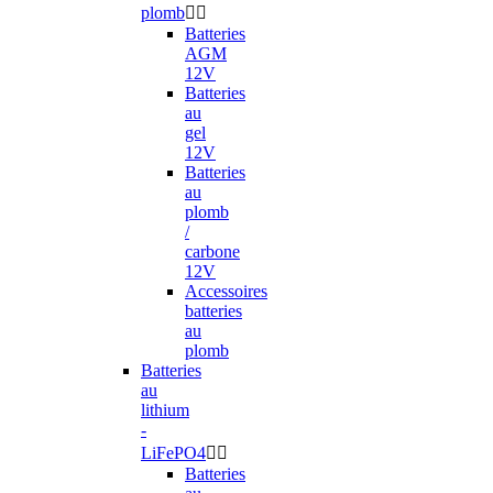
plomb


Batteries
AGM
12V
Batteries
au
gel
12V
Batteries
au
plomb
/
carbone
12V
Accessoires
batteries
au
plomb
Batteries
au
lithium
-
LiFePO4


Batteries