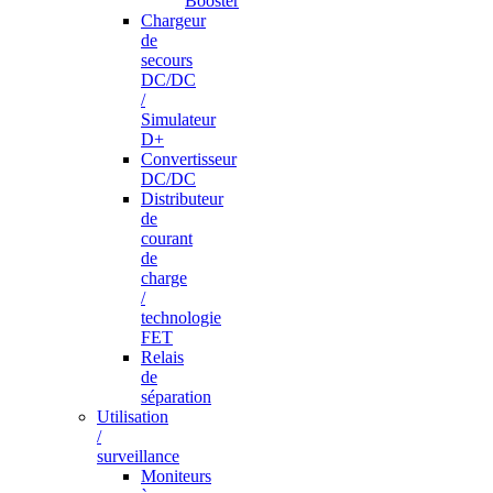
Booster
Chargeur
de
secours
DC/DC
/
Simulateur
D+
Convertisseur
DC/DC
Distributeur
de
courant
de
charge
/
technologie
FET
Relais
de
séparation
Utilisation
/
surveillance
Moniteurs