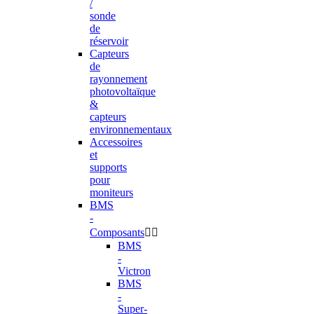
/
sonde
de
réservoir
Capteurs
de
rayonnement
photovoltaïque
&
capteurs
environnementaux
Accessoires
et
supports
pour
moniteurs
BMS
-
Composants


BMS
-
Victron
BMS
-
Super-