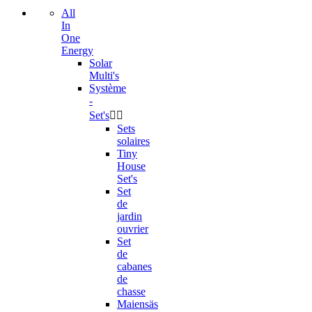
All
In
One
Energy
Solar
Multi's
Système
-
Set's


Sets
solaires
Tiny
House
Set's
Set
de
jardin
ouvrier
Set
de
cabanes
de
chasse
Maiensäs