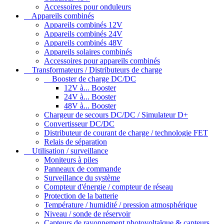
Accessoires pour onduleurs
Appareils combinés
Appareils combinés 12V
Appareils combinés 24V
Appareils combinés 48V
Appareils solaires combinés
Accessoires pour appareils combinés
Transformateurs / Distributeurs de charge
Booster de charge DC/DC
12V à... Booster
24V à... Booster
48V à... Booster
Chargeur de secours DC/DC / Simulateur D+
Convertisseur DC/DC
Distributeur de courant de charge / technologie FET
Relais de séparation
Utilisation / surveillance
Moniteurs à piles
Panneaux de commande
Surveillance du système
Compteur d'énergie / compteur de réseau
Protection de la batterie
Température / humidité / pression atmosphérique
Niveau / sonde de réservoir
Capteurs de rayonnement photovoltaïque & capteurs