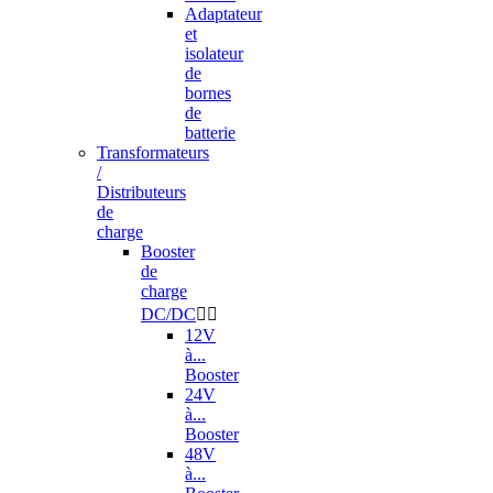
Adaptateur
et
isolateur
de
bornes
de
batterie
Transformateurs
/
Distributeurs
de
charge
Booster
de
charge
DC/DC


12V
à...
Booster
24V
à...
Booster
48V
à...