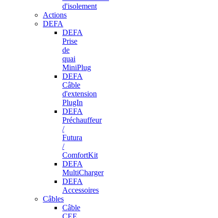
d'isolement
Actions
DEFA
DEFA
Prise
de
quai
MiniPlug
DEFA
Câble
d'extension
PlugIn
DEFA
Préchauffeur
/
Futura
/
ComfortKit
DEFA
MultiCharger
DEFA
Accessoires
Câbles
Câble
CEE