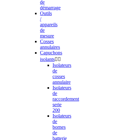
de
démarrage
Outils
/
appareils
de
mesure
Cosses
annulaires
Capuchons
isolants


Isolateurs
de
cosses
annulaire
Isolateurs
de
raccordement
serie
200
Isolateurs
de
bornes
de
batterie