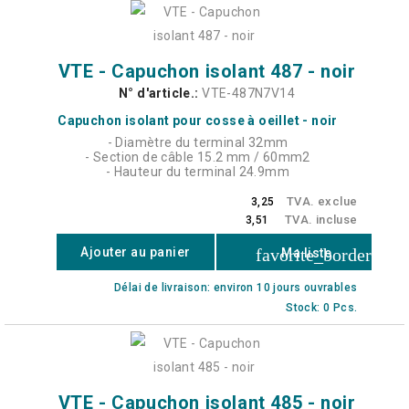
VTE - Capuchon isolant 487 - noir
N° d'article.:
VTE-487N7V14
Capuchon isolant pour cosse à oeillet - noir
- Diamètre du terminal 32mm
- Section de câble 15.2 mm / 60mm2
- Hauteur du terminal 24.9mm
TVA. exclue
3,25
TVA. incluse
3,51
favorite_border
Ajouter au panier
Ma liste
Délai de livraison: environ 10 jours ouvrables
Stock: 0 Pcs.
VTE - Capuchon isolant 485 - noir