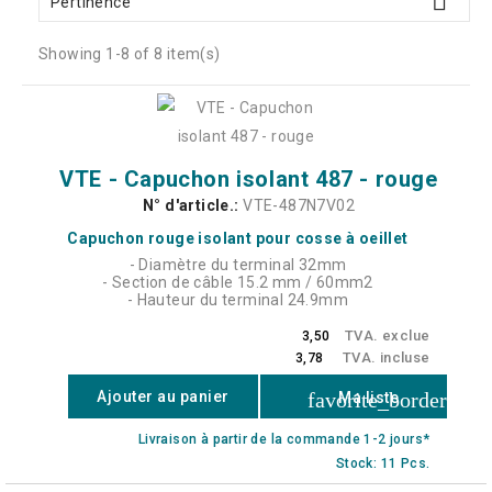

Pertinence
Showing 1-8 of 8 item(s)
VTE - Capuchon isolant 487 - rouge
N° d'article.:
VTE-487N7V02
Capuchon rouge isolant pour cosse à oeillet
- Diamètre du terminal 32mm
- Section de câble 15.2 mm / 60mm2
- Hauteur du terminal 24.9mm
TVA. exclue
3,50
TVA. incluse
3,78
favorite_border
Ajouter au panier
Ma liste
Livraison à partir de la commande 1-2 jours*
Stock: 11 Pcs.