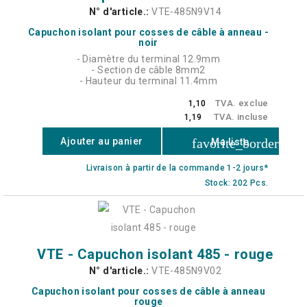
N° d'article.:
VTE-485N9V14
Capuchon isolant pour cosses de câble à anneau -
noir
- Diamètre du terminal 12.9mm
- Section de câble 8mm2
- Hauteur du terminal 11.4mm
TVA. exclue
1,10
TVA. incluse
1,19
favorite_border
Ajouter au panier
Ma liste
Livraison à partir de la commande 1-2 jours*
Stock: 202 Pcs.
VTE - Capuchon isolant 485 - rouge
N° d'article.:
VTE-485N9V02
Capuchon isolant pour cosses de câble à anneau
rouge