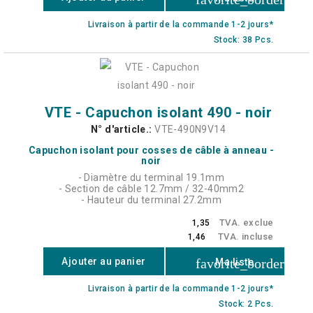
Livraison à partir de la commande 1-2 jours*
Stock: 38 Pcs.
VTE - Capuchon isolant 490 - noir
N° d'article.:
VTE-490N9V14
Capuchon isolant pour cosses de câble à anneau -
noir
- Diamètre du terminal 19.1mm
- Section de câble 12.7mm / 32-40mm2
- Hauteur du terminal 27.2mm
TVA. exclue
1,35
TVA. incluse
1,46
favorite_border
Ajouter au panier
Ma liste
Livraison à partir de la commande 1-2 jours*
Stock: 2 Pcs.