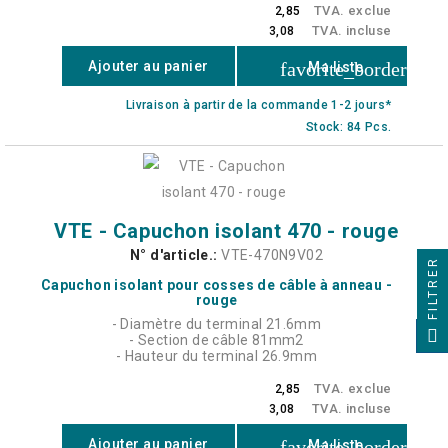
TVA. exclue
2,85
TVA. incluse
3,08
favorite_border
Ajouter au panier
Ma liste
Livraison à partir de la commande 1-2 jours*
Stock: 84 Pcs.
VTE - Capuchon isolant 470 - rouge
N° d'article.:
VTE-470N9V02
FILTRER
Capuchon isolant pour cosses de câble à anneau -
rouge
- Diamètre du terminal 21.6mm
- Section de câble 81mm2
- Hauteur du terminal 26.9mm
TVA. exclue
2,85
TVA. incluse
3,08
favorite_border
Ajouter au panier
Ma liste