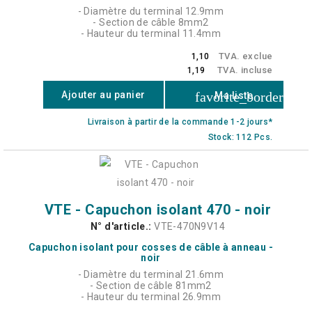
- Diamètre du terminal 12.9mm
- Section de câble 8mm2
- Hauteur du terminal 11.4mm
TVA. exclue
1,10
TVA. incluse
1,19
favorite_border
Ajouter au panier
Ma liste
Livraison à partir de la commande 1-2 jours*
Stock: 112 Pcs.
VTE - Capuchon isolant 470 - noir
N° d'article.:
VTE-470N9V14
Capuchon isolant pour cosses de câble à anneau -
noir
- Diamètre du terminal 21.6mm
- Section de câble 81mm2
- Hauteur du terminal 26.9mm