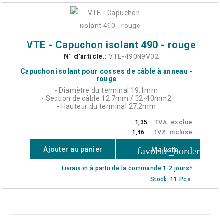
VTE - Capuchon isolant 490 - rouge
N° d'article.:
VTE-490N9V02
Capuchon isolant pour cosses de câble à anneau -
rouge
- Diamètre du terminal 19.1mm
- Section de câble 12.7mm / 32-40mm2
- Hauteur du terminal 27.2mm
TVA. exclue
1,35
TVA. incluse
1,46
favorite_border
Ajouter au panier
Ma liste
Livraison à partir de la commande 1-2 jours*
Stock: 11 Pcs.