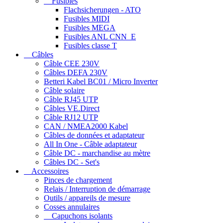
Fusibles
Flachsicherungen - ATO
Fusibles MIDI
Fusibles MEGA
Fusibles ANL CNN_E
Fusibles classe T
Câbles
Câble CEE 230V
Câbles DEFA 230V
Betteri Kabel BC01 / Micro Inverter
Câble solaire
Câble RJ45 UTP
Câbles VE.Direct
Câble RJ12 UTP
CAN / NMEA2000 Kabel
Câbles de données et adaptateur
All In One - Câble adaptateur
Câble DC - marchandise au mètre
Câbles DC - Set's
Accessoires
Pinces de chargement
Relais / Interruption de démarrage
Outils / appareils de mesure
Cosses annulaires
Capuchons isolants