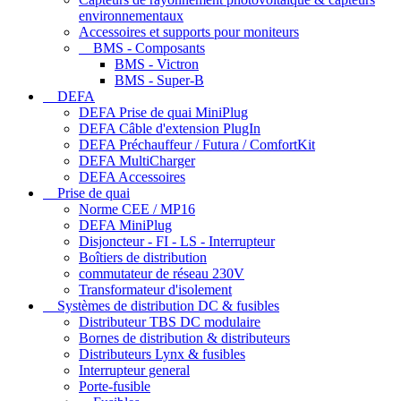
environnementaux
Accessoires et supports pour moniteurs
BMS - Composants
BMS - Victron
BMS - Super-B
DEFA
DEFA Prise de quai MiniPlug
DEFA Câble d'extension PlugIn
DEFA Préchauffeur / Futura / ComfortKit
DEFA MultiCharger
DEFA Accessoires
Prise de quai
Norme CEE / MP16
DEFA MiniPlug
Disjoncteur - FI - LS - Interrupteur
Boîtiers de distribution
commutateur de réseau 230V
Transformateur d'isolement
Systèmes de distribution DC & fusibles
Distributeur TBS DC modulaire
Bornes de distribution & distributeurs
Distributeurs Lynx & fusibles
Interrupteur general
Porte-fusible