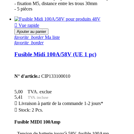
- fixation M5, distance entre les trous 30mm
- 5 pièces

Vue rapide
Ajouter au panier
favorite_border
Ma liste
favorite_border
Fusible Midi 100A/58V (UE 1 pc)
N° d'article.:
CIP133100010
5,00
TVA. exclue
5,41
TVA. incluse

Livraison à partir de la commande 1-2 jours*

Stock: 2 Pcs.
Fusible MIDI 100Amp
- Tension de batterie jusqu'à 58V, fusible 100Amp