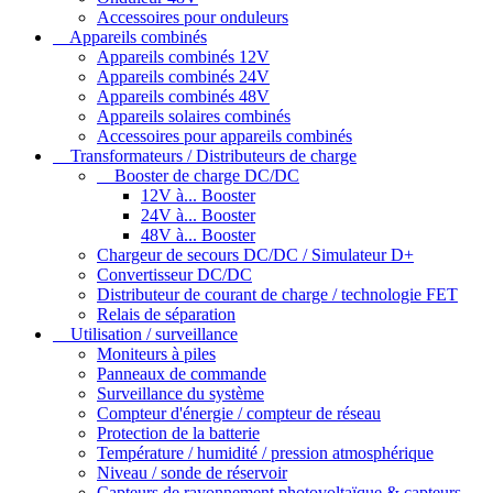
Accessoires pour onduleurs
Appareils combinés
Appareils combinés 12V
Appareils combinés 24V
Appareils combinés 48V
Appareils solaires combinés
Accessoires pour appareils combinés
Transformateurs / Distributeurs de charge
Booster de charge DC/DC
12V à... Booster
24V à... Booster
48V à... Booster
Chargeur de secours DC/DC / Simulateur D+
Convertisseur DC/DC
Distributeur de courant de charge / technologie FET
Relais de séparation
Utilisation / surveillance
Moniteurs à piles
Panneaux de commande
Surveillance du système
Compteur d'énergie / compteur de réseau
Protection de la batterie
Température / humidité / pression atmosphérique
Niveau / sonde de réservoir
Capteurs de rayonnement photovoltaïque & capteurs