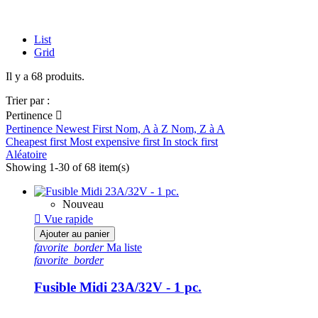
1 pièce
18
5 pièces
27
List
Grid
Voir les Produits
68
Il y a 68 produits.
Trier par :
Pertinence

Pertinence
Newest First
Nom, A à Z
Nom, Z à A
Cheapest first
Most expensive first
In stock first
Aléatoire
Showing 1-30 of 68 item(s)
Nouveau

Vue rapide
Ajouter au panier
favorite_border
Ma liste
favorite_border
Fusible Midi 23A/32V - 1 pc.