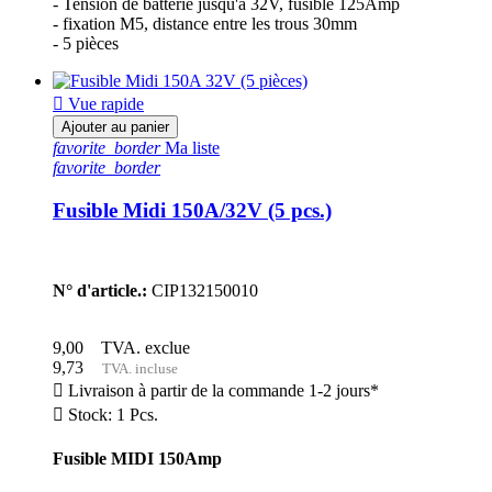
- Tension de batterie jusqu'à 32V, fusible 125Amp
- fixation M5, distance entre les trous 30mm
- 5 pièces

Vue rapide
Ajouter au panier
favorite_border
Ma liste
favorite_border
Fusible Midi 150A/32V (5 pcs.)
N° d'article.:
CIP132150010
9,00
TVA. exclue
9,73
TVA. incluse

Livraison à partir de la commande 1-2 jours*

Stock: 1 Pcs.
Fusible MIDI 150Amp