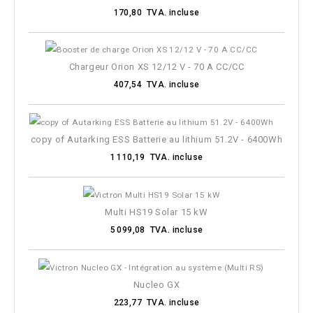
170,80 TVA. incluse
Tension de la batterie
Capacité / Ah
Chargeur Orion XS 12/12 V - 70 A CC/CC
407,54 TVA. incluse
Puissance de l'onduleur (25°) W
Puissance de pointe de l'onduleur
copy of Autarking ESS Batterie au lithium 51.2V - 6400Wh
Puissance PV nominale 12V
1 110,19 TVA. incluse
Puissance PV nominale 24V
Multi HS19 Solar 15 kW
Puissance PV nominale 48V
5 099,08 TVA. incluse
Puissance du panneau
Nucleo GX
223,77 TVA. incluse
MORE FILTERS