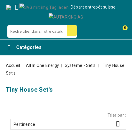

Départ entrepôt suisse
0
Catégories
Accueil
All In One Energy
Système - Set's
Tiny House
Set's
Tiny House Set's
Trier par :

Pertinence