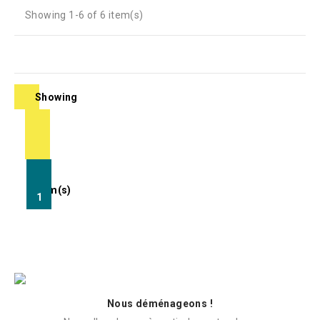
Showing 1-6 of 6 item(s)
Showing
1-
6
of
6
item(s)
1
Nous déménageons !