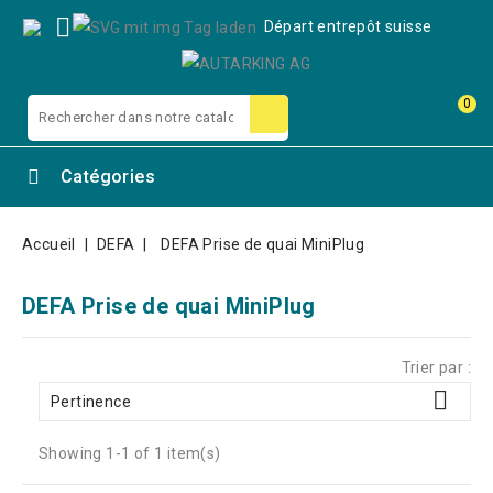

Départ entrepôt suisse
0
Catégories
Accueil
DEFA
DEFA Prise de quai MiniPlug
DEFA Prise de quai MiniPlug
Trier par :

Pertinence
Showing 1-1 of 1 item(s)