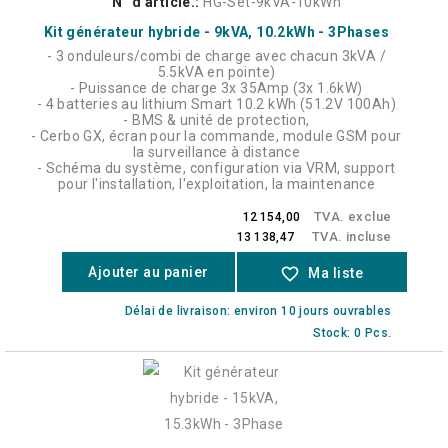
N° d'article.:
HG-Set-9kVA-10kWh
Kit générateur hybride - 9kVA, 10.2kWh - 3Phases
- 3 onduleurs/combi de charge avec chacun 3kVA /
5.5kVA en pointe)
- Puissance de charge 3x 35Amp (3x 1.6kW)
- 4 batteries au lithium Smart 10.2 kWh (51.2V 100Ah)
- BMS & unité de protection,
- Cerbo GX, écran pour la commande, module GSM pour
la surveillance à distance
- Schéma du système, configuration via VRM, support
pour l'installation, l'exploitation, la maintenance
TVA. exclue
12 154,00
TVA. incluse
13 138,47
Ajouter au panier
favorite_border
Ma liste
Délai de livraison: environ 10 jours ouvrables
Stock: 0 Pcs.