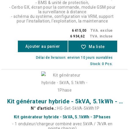
- BMS & unité de protection,
- Cerbo GX, écran pour la commande, module GSM pour
la surveillance à distance
- schéma du système, configuration via VRM, support
pour l'installation, l'exploitation, la maintenance
TVA. exclue
6 415,00
TVA. incluse
6 934,62
Ajouter au panier
favorite_border
Ma liste
Délai de livraison: environ 10 jours ouvrables
Stock: 0 Pcs.
Kit générateur hybride - 5kVA, 5.1kWh - 1Phase
N° d'article.:
HG-Set-5kVA-5kWh1P
Kit générateur hybride - 5kVA, 5.1kWh - 3Phases
- 1 onduleur/chargeur combiné avec 5kVA / 7kVA en
pointe chacun)