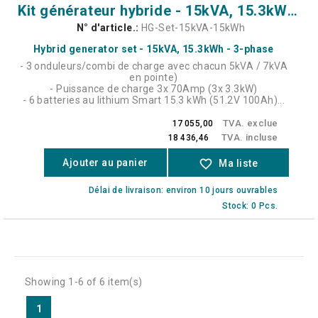
Kit générateur hybride - 15kVA, 15.3kWh - 3Phase
N° d'article.:
HG-Set-15kVA-15kWh
Hybrid generator set - 15kVA, 15.3kWh - 3-phase
-
3 onduleurs/combi de charge avec chacun 5kVA / 7kVA
en pointe)
-
Puissance de charge 3x 70Amp (3x 3.3kW)
-
6 batteries au lithium Smart 15.3 kWh (51.2V 100Ah)...
TVA. exclue
17 055,00
TVA. incluse
18 436,46
Ajouter au panier
favorite_border
Ma liste
Délai de livraison: environ 10 jours ouvrables
Stock: 0 Pcs.
Showing 1-6 of 6 item(s)
1