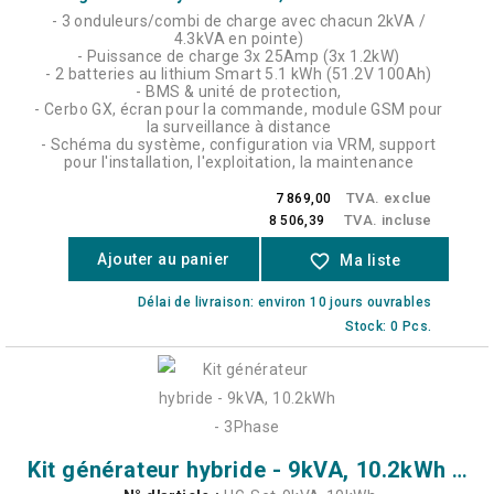
- 3 onduleurs/combi de charge avec chacun 2kVA /
4.3kVA en pointe)
- Puissance de charge 3x 25Amp (3x 1.2kW)
- 2 batteries au lithium Smart 5.1 kWh (51.2V 100Ah)
- BMS & unité de protection,
- Cerbo GX, écran pour la commande, module GSM pour
la surveillance à distance
- Schéma du système, configuration via VRM, support
pour l'installation, l'exploitation, la maintenance
TVA. exclue
7 869,00
TVA. incluse
8 506,39
Ajouter au panier
favorite_border
Ma liste
Délai de livraison: environ 10 jours ouvrables
Stock: 0 Pcs.
Kit générateur hybride - 9kVA, 10.2kWh - 3Phase