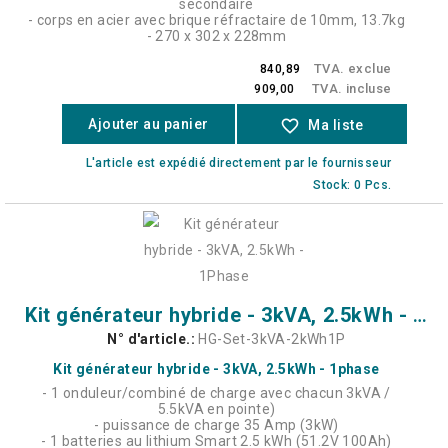
secondaire
- corps en acier avec brique réfractaire de 10mm, 13.7kg
- 270 x 302 x 228mm
TVA. exclue
840,89
TVA. incluse
909,00
Ajouter au panier
favorite_border
Ma liste
L'article est expédié directement par le fournisseur
Stock: 0 Pcs.
Kit générateur hybride - 3kVA, 2.5kWh - 1Phase
N° d'article.:
HG-Set-3kVA-2kWh1P
Kit générateur hybride - 3kVA, 2.5kWh - 1phase
- 1 onduleur/combiné de charge avec chacun 3kVA /
5.5kVA en pointe)
- puissance de charge 35 Amp (3kW)
- 1 batteries au lithium Smart 2.5 kWh (51.2V 100Ah)