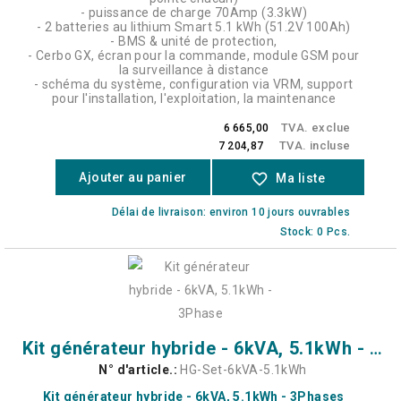
- puissance de charge 70Amp (3.3kW)
- 2 batteries au lithium Smart 5.1 kWh (51.2V 100Ah)
- BMS & unité de protection,
- Cerbo GX, écran pour la commande, module GSM pour
la surveillance à distance
- schéma du système, configuration via VRM, support
pour l'installation, l'exploitation, la maintenance
TVA. exclue
6 665,00
TVA. incluse
7 204,87
Ajouter au panier
favorite_border
Ma liste
Délai de livraison: environ 10 jours ouvrables
Stock: 0 Pcs.
Kit générateur hybride - 6kVA, 5.1kWh - 3Phase
N° d'article.:
HG-Set-6kVA-5.1kWh
Kit générateur hybride - 6kVA, 5.1kWh - 3Phases