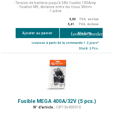
- Tension de batterie jusqu'à 58V, fusible 100Amp
- fixation M5, distance entre les trous 30mm
- 1 pièce
TVA. exclue
5,00
TVA. incluse
5,41
favorite_border
Ajouter au panier
Ma liste
Livraison à partir de la commande 1-2 jours*
Stock: 2 Pcs.
Fusible MEGA 400A/32V (5 pcs.)
N° d'article.:
CIP136400010