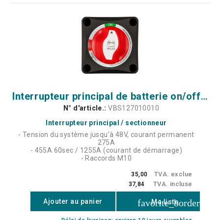
Interrupteur principal de batterie on/off 275A
N° d'article.:
VBS127010010
Interrupteur principal / sectionneur
- Tension du système jusqu'à 48V, courant permanent
275A
- 455A 60sec / 1255A (courant de démarrage)
- Raccords M10
TVA. exclue
35,00
TVA. incluse
37,84
favorite_border
Ajouter au panier
Ma liste