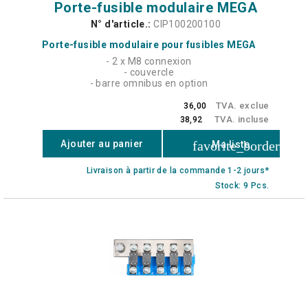
Porte-fusible modulaire MEGA
N° d'article.:
CIP100200100
Porte-fusible modulaire pour fusibles MEGA
- 2 x M8 connexion
- couvercle
- barre omnibus en option
TVA. exclue
36,00
TVA. incluse
38,92
favorite_border
Ajouter au panier
Ma liste
Livraison à partir de la commande 1-2 jours*
Stock: 9 Pcs.