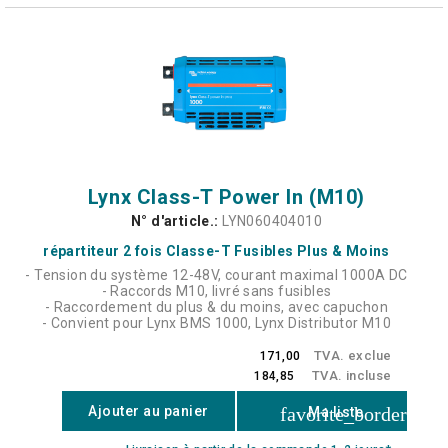
Lynx Class-T Power In (M10)
N° d'article.:
LYN060404010
répartiteur 2 fois Classe-T Fusibles Plus & Moins
- Tension du système 12-48V, courant maximal 1000A DC
- Raccords M10, livré sans fusibles
- Raccordement du plus & du moins, avec capuchon
- Convient pour Lynx BMS 1000, Lynx Distributor M10
TVA. exclue
171,00
TVA. incluse
184,85
favorite_border
Ajouter au panier
Ma liste