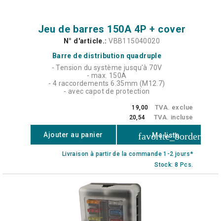
Jeu de barres 150A 4P + cover
N° d'article.:
VBB115040020
Barre de distribution quadruple
- Tension du système jusqu'à 70V
- max. 150A
- 4 raccordements 6.35mm (M12.7)
- avec capot de protection
TVA. exclue
19,00
TVA. incluse
20,54
favorite_border
Ajouter au panier
Ma liste
Livraison à partir de la commande 1-2 jours*
Stock: 8 Pcs.