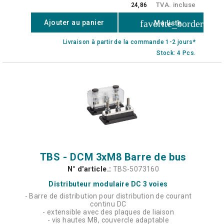
TVA. incluse
24,86
favorite_border
Ajouter au panier
Ma liste
Livraison à partir de la commande 1-2 jours*
Stock: 4 Pcs.
TBS - DCM 3xM8 Barre de bus
N° d'article.:
TBS-5073160
Distributeur modulaire DC 3 voies
- Barre de distribution pour distribution de courant
continu DC
- extensible avec des plaques de liaison
- vis hautes M8, couvercle adaptable