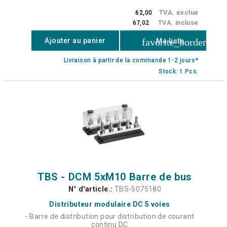
TVA. exclue
62,00
TVA. incluse
67,02
favorite_border
Ajouter au panier
Ma liste
Livraison à partir de la commande 1-2 jours*
Stock: 1 Pcs.
TBS - DCM 5xM10 Barre de bus
N° d'article.:
TBS-5075180
Distributeur modulaire DC 5 voies
- Barre de distribution pour distribution de courant
continu DC