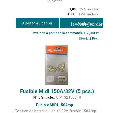
- 5 pièces
TVA. exclue
9,00
TVA. incluse
9,73
favorite_border
Ajouter au panier
Ma liste
Livraison à partir de la commande 1-2 jours*
Stock: 2 Pcs.
Fusible Midi 150A/32V (5 pcs.)
N° d'article.:
CIP132150010
Fusible MIDI 150Amp
- Tension de batterie jusqu'à 32V, fusible 150Amp