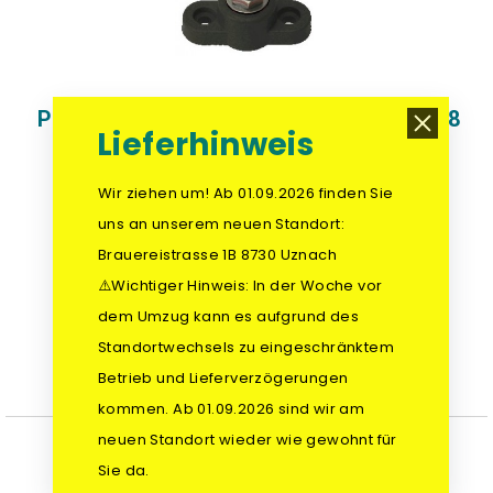
Point d'appui collectif noir - filetage M8
Lieferhinweis
N° d'article.:
VTE-77031N14
- Point d'appui de distribution pour distribution de
Wir ziehen um! Ab 01.09.2026 finden Sie
courant continu DC
- noir (moins), vis M8
uns an unserem neuen Standort:
- Distance de serrage env. 8.5mm
Brauereistrasse 1B 8730 Uznach
TVA. exclue
11,30
⚠️Wichtiger Hinweis: In der Woche vor
TVA. incluse
12,22
dem Umzug kann es aufgrund des
favorite_border
Ajouter au panier
Ma liste
Standortwechsels zu eingeschränktem
Livraison à partir de la commande 1-2 jours*
Betrieb und Lieferverzögerungen
Stock: 115 Pcs.
kommen. Ab 01.09.2026 sind wir am
neuen Standort wieder wie gewohnt für
Sie da.