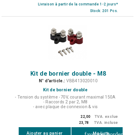
Livraison à partir de la commande 1-2 jours*
Stock: 201 Pcs.
Kit de bornier double - M8
N° d'article.:
VBB413020010
Kit de bornier double
- Tension du système -70V, courant maximal 150A
- Raccords 2 par 2, M8
- avec plaque de connexion & vis
TVA. exclue
22,00
TVA. incluse
23,78
favorite_border
Ajouter au panier
Ma liste