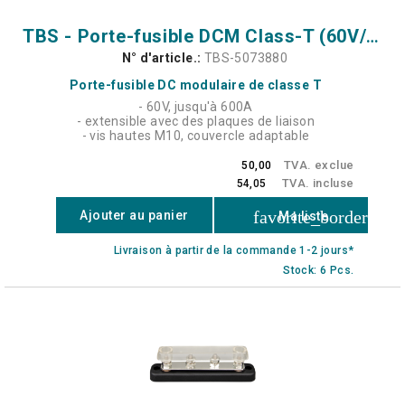
TBS - Porte-fusible DCM Class-T (60V/600A) M10
N° d'article.:
TBS-5073880
Porte-fusible DC modulaire de classe T
- 60V, jusqu'à 600A
- extensible avec des plaques de liaison
- vis hautes M10, couvercle adaptable
TVA. exclue
50,00
TVA. incluse
54,05
favorite_border
Ajouter au panier
Ma liste
Livraison à partir de la commande 1-2 jours*
Stock: 6 Pcs.