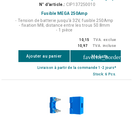
N° d'article.:
CIP137250010
Fusible MEGA 250Amp
- Tension de batterie jusqu'à 32V, fusible 250Amp
- fixation M8, distance entre les trous 50.8mm
- 1 pièce
TVA. exclue
10,15
TVA. incluse
10,97
favorite_border
Ajouter au panier
Ma liste
Livraison à partir de la commande 1-2 jours*
Stock: 6 Pcs.