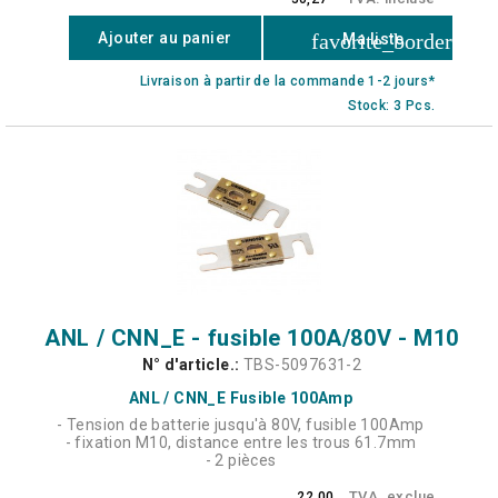
favorite_border
Ajouter au panier
Ma liste
Livraison à partir de la commande 1-2 jours*
Stock: 3 Pcs.
ANL / CNN_E - fusible 100A/80V - M10
N° d'article.:
TBS-5097631-2
ANL / CNN_E Fusible 100Amp
- Tension de batterie jusqu'à 80V, fusible 100Amp
- fixation M10, distance entre les trous 61.7mm
- 2 pièces
TVA. exclue
22,00