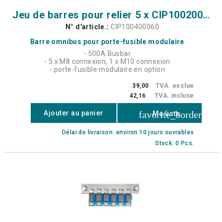
Jeu de barres pour relier 5 x CIP100200100 (500A)
N° d'article.:
CIP100400060
Barre omnibus pour porte-fusible modulaire
- 500A Busbar
- 5 x M8 connexion, 1 x M10 connexion
- porte-fusible modulaire en option
TVA. exclue
39,00
TVA. incluse
42,16
favorite_border
Ajouter au panier
Ma liste
Délai de livraison: environ 10 jours ouvrables
Stock: 0 Pcs.