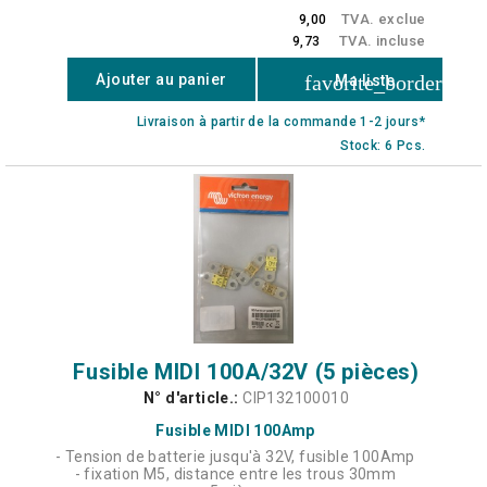
TVA. exclue
9,00
TVA. incluse
9,73
favorite_border
Ajouter au panier
Ma liste
Livraison à partir de la commande 1-2 jours*
Stock: 6 Pcs.
Fusible MIDI 100A/32V (5 pièces)
N° d'article.:
CIP132100010
Fusible MIDI 100Amp
- Tension de batterie jusqu'à 32V, fusible 100Amp
- fixation M5, distance entre les trous 30mm