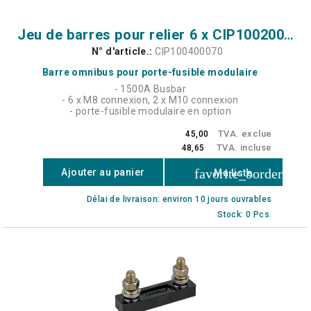
Jeu de barres pour relier 6 x CIP100200100 (1500A)
N° d'article.:
CIP100400070
Barre omnibus pour porte-fusible modulaire
- 1500A Busbar
- 6 x M8 connexion, 2 x M10 connexion
- porte-fusible modulaire en option
TVA. exclue
45,00
TVA. incluse
48,65
favorite_border
Ajouter au panier
Ma liste
Délai de livraison: environ 10 jours ouvrables
Stock: 0 Pcs.