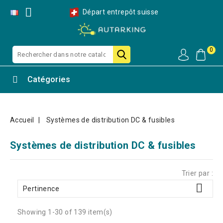

Départ entrepôt suisse
0
Catégories
Accueil
Systèmes de distribution DC & fusibles
Systèmes de distribution DC & fusibles
Trier par :

Pertinence
Showing 1-30 of 139 item(s)