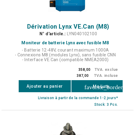
Dérivation Lynx VE.Can (M8)
N° d'article.:
LYN040102100
Moniteur de batterie Lynx avec fusible M8
- Batterie 12-48V, courant maximum 1000A
- Connexions M8 (modules Lynx), sans fusible CNN
- Interface VE.Can (compatible NMEA2000)
TVA. exclue
358,00
TVA. incluse
387,00
favorite_border
Ajouter au panier
Ma liste
Livraison à partir de la commande 1-2 jours*
Stock: 3 Pcs.