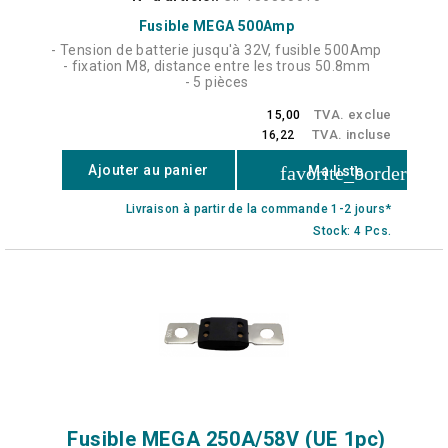
Fusible MEGA 500Amp
- Tension de batterie jusqu'à 32V, fusible 500Amp
- fixation M8, distance entre les trous 50.8mm
- 5 pièces
TVA. exclue
15,00
TVA. incluse
16,22
favorite_border
Ajouter au panier
Ma liste
Livraison à partir de la commande 1-2 jours*
Stock: 4 Pcs.
Fusible MEGA 250A/58V (UE 1pc)