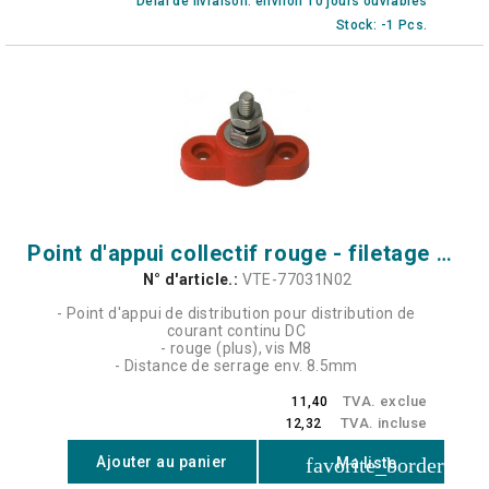
Délai de livraison: environ 10 jours ouvrables
Stock: -1 Pcs.
Point d'appui collectif rouge - filetage M8
N° d'article.:
VTE-77031N02
- Point d'appui de distribution pour distribution de
courant continu DC
- rouge (plus), vis M8
- Distance de serrage env. 8.5mm
TVA. exclue
11,40
TVA. incluse
12,32
favorite_border
Ajouter au panier
Ma liste