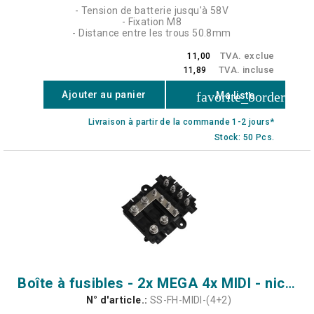
- Tension de batterie jusqu'à 58V
- Fixation M8
- Distance entre les trous 50.8mm
TVA. exclue
11,00
TVA. incluse
11,89
favorite_border
Ajouter au panier
Ma liste
Livraison à partir de la commande 1-2 jours*
Stock: 50 Pcs.
Boîte à fusibles - 2x MEGA 4x MIDI - nickelé
N° d'article.:
SS-FH-MIDI-(4+2)