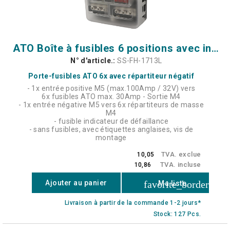
ATO Boîte à fusibles 6 positions avec indicateur de panne LED
N° d'article.:
SS-FH-1713L
Porte-fusibles ATO 6x avec répartiteur négatif
- 1x entrée positive M5 (max.100Amp / 32V) vers
6x fusibles ATO max. 30Amp - Sortie M4
- 1x entrée négative M5 vers 6x répartiteurs de masse
M4
- fusible indicateur de défaillance
- sans fusibles, avec étiquettes anglaises, vis de
montage
TVA. exclue
10,05
TVA. incluse
10,86
favorite_border
Ajouter au panier
Ma liste
Livraison à partir de la commande 1-2 jours*
Stock: 127 Pcs.