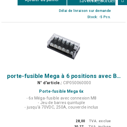
favorite_border
Délai de livraison sur demande
Stock: -5 Pcs.
porte-fusible Mega à 6 positions avec Busbar (250A)
N° d'article.:
CIP050060000
Porte-fusible Mega 6x
- 6x Méga-fusible avec connexion M8
- Jeu de barres quintuple
- jusqu'à 70VDC, 250A, couvercle inclus
TVA. exclue
28,00
TVA. incluse
30,27