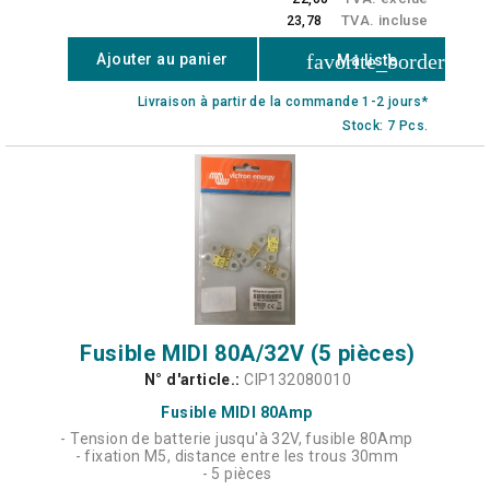
TVA. incluse
23,78
favorite_border
Ajouter au panier
Ma liste
Livraison à partir de la commande 1-2 jours*
Stock: 7 Pcs.
Fusible MIDI 80A/32V (5 pièces)
N° d'article.:
CIP132080010
Fusible MIDI 80Amp
- Tension de batterie jusqu'à 32V, fusible 80Amp
- fixation M5, distance entre les trous 30mm
- 5 pièces