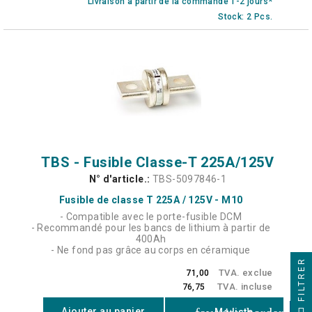
Livraison à partir de la commande 1-2 jours*
Stock: 2 Pcs.
TBS - Fusible Classe-T 225A/125V
N° d'article.:
TBS-5097846-1
Fusible de classe T 225A / 125V - M10
- Compatible avec le porte-fusible DCM
- Recommandé pour les bancs de lithium à partir de
400Ah
- Ne fond pas grâce au corps en céramique
FILTRER
TVA. exclue
71,00
TVA. incluse
76,75
Ajouter au panier
Ma liste