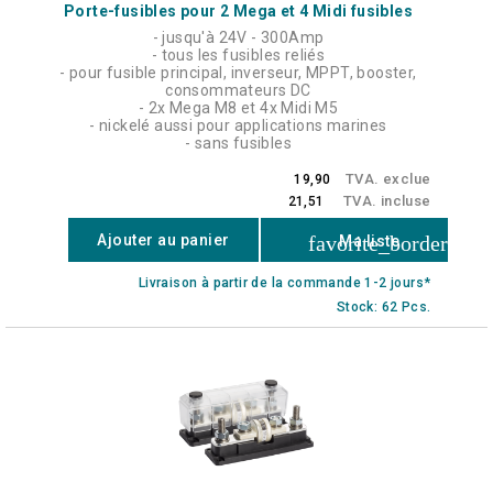
Porte-fusibles pour 2 Mega et 4 Midi fusibles
- jusqu'à 24V - 300Amp
- tous les fusibles reliés
- pour fusible principal, inverseur, MPPT, booster,
consommateurs DC
- 2x Mega M8 et 4x Midi M5
- nickelé aussi pour applications marines
- sans fusibles
TVA. exclue
19,90
TVA. incluse
21,51
favorite_border
Ajouter au panier
Ma liste
Livraison à partir de la commande 1-2 jours*
Stock: 62 Pcs.