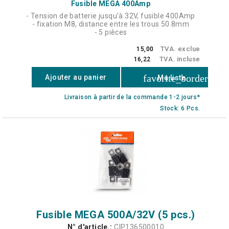
Fusible MEGA 400Amp
- Tension de batterie jusqu'à 32V, fusible 400Amp
- fixation M8, distance entre les trous 50.8mm
- 5 pièces
TVA. exclue
15,00
TVA. incluse
16,22
favorite_border
Ajouter au panier
Ma liste
Livraison à partir de la commande 1-2 jours*
Stock: 6 Pcs.
Fusible MEGA 500A/32V (5 pcs.)
N° d'article.:
CIP136500010