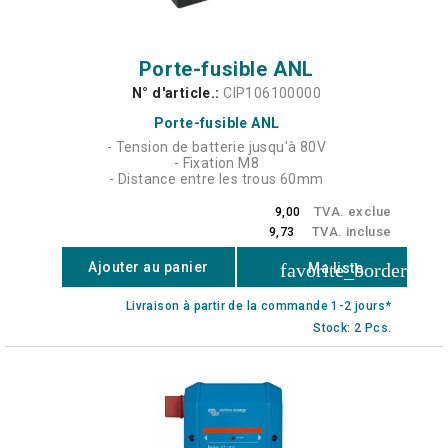
Porte-fusible ANL
N° d'article.:
CIP106100000
Porte-fusible ANL
- Tension de batterie jusqu'à 80V
- Fixation M8
- Distance entre les trous 60mm
TVA. exclue
9,00
TVA. incluse
9,73
favorite_border
Ajouter au panier
Ma liste
Livraison à partir de la commande 1-2 jours*
Stock: 2 Pcs.