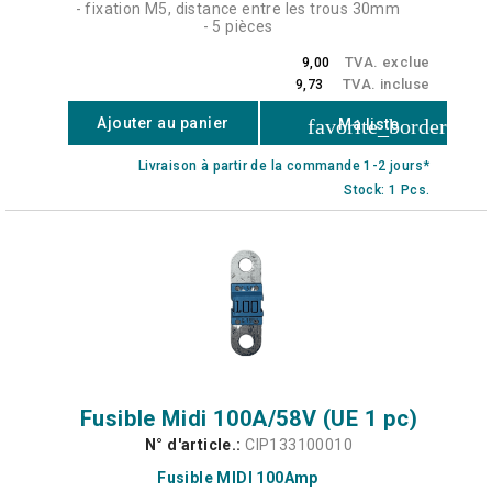
- fixation M5, distance entre les trous 30mm
- 5 pièces
TVA. exclue
9,00
TVA. incluse
9,73
favorite_border
Ajouter au panier
Ma liste
Livraison à partir de la commande 1-2 jours*
Stock: 1 Pcs.
Fusible Midi 100A/58V (UE 1 pc)
N° d'article.:
CIP133100010
Fusible MIDI 100Amp