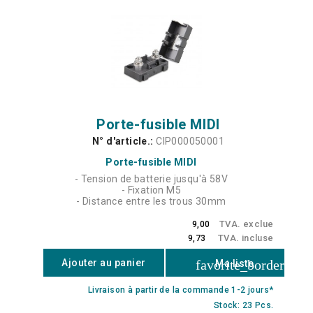
Porte-fusible MIDI
N° d'article.:
CIP000050001
Porte-fusible MIDI
- Tension de batterie jusqu'à 58V
- Fixation M5
- Distance entre les trous 30mm
TVA. exclue
9,00
TVA. incluse
9,73
favorite_border
Ajouter au panier
Ma liste
Livraison à partir de la commande 1-2 jours*
Stock: 23 Pcs.