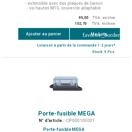
- extensible avec des plaques de liaison
- vis hautes M10, couvercle adaptable
TVA. exclue
95,00
TVA. incluse
102,70
favorite_border
Ajouter au panier
Ma liste
Livraison à partir de la commande 1-2 jours*
Stock: 5 Pcs.
Porte-fusible MEGA
N° d'article.:
CIP000100001
Porte-fusible MEGA