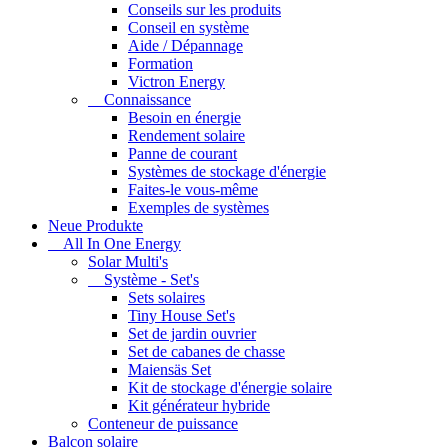
Conseils sur les produits
Conseil en système
Aide / Dépannage
Formation
Victron Energy
Connaissance
Besoin en énergie
Rendement solaire
Panne de courant
Systèmes de stockage d'énergie
Faites-le vous-même
Exemples de systèmes
Neue Produkte
All In One Energy
Solar Multi's
Système - Set's
Sets solaires
Tiny House Set's
Set de jardin ouvrier
Set de cabanes de chasse
Maiensäs Set
Kit de stockage d'énergie solaire
Kit générateur hybride
Conteneur de puissance
Balcon solaire