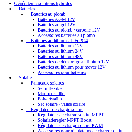
Générateur / solutions hybrides
Batteries
Batteries au plomb
Batteries AGM 12V
Batteries au gel 12V
Batteries au plomb / carbone 12V
Accessoires batteries au plomb
Batteries au lithium - LiFePO4
Batteries au lithium 12V
Batteries au lithium 24V
Batteries au lithium 48V
Batteries de démarrage au lithium 12V
Batteries au lithium pour mover 12V
Accessoires pour batteries
Solaire
Panneaux solaires
Semi-flexible
Monocristallin
Polycristallin
Sac solaire / valise solaire
Régulateur de charge solaire
Régulateur de charge solaire MPPT
Solarladeregler MPPT Boost
Régulateur de charge solaire PWM
Accessoires pour régulateurs de charge solaire