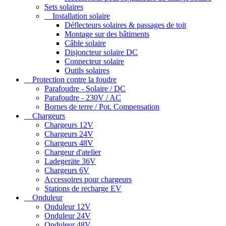
Sets solaires
Installation solaire
Déflecteurs solaires & passages de toit
Montage sur des bâtiments
Câble solaire
Disjoncteur solaire DC
Connecteur solaire
Outils solaires
Protection contre la foudre
Parafoudre - Solaire / DC
Parafoudre - 230V / AC
Bornes de terre / Pot. Compensation
Chargeurs
Chargeurs 12V
Chargeurs 24V
Chargeurs 48V
Chargeur d'atelier
Ladegeräte 36V
Chargeurs 6V
Accessoires pour chargeurs
Stations de recharge EV
Onduleur
Onduleur 12V
Onduleur 24V
Onduleur 48V