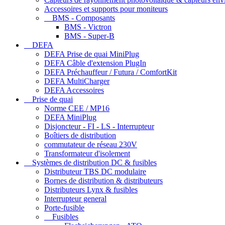
Accessoires et supports pour moniteurs
BMS - Composants
BMS - Victron
BMS - Super-B
DEFA
DEFA Prise de quai MiniPlug
DEFA Câble d'extension PlugIn
DEFA Préchauffeur / Futura / ComfortKit
DEFA MultiCharger
DEFA Accessoires
Prise de quai
Norme CEE / MP16
DEFA MiniPlug
Disjoncteur - FI - LS - Interrupteur
Boîtiers de distribution
commutateur de réseau 230V
Transformateur d'isolement
Systèmes de distribution DC & fusibles
Distributeur TBS DC modulaire
Bornes de distribution & distributeurs
Distributeurs Lynx & fusibles
Interrupteur general
Porte-fusible
Fusibles