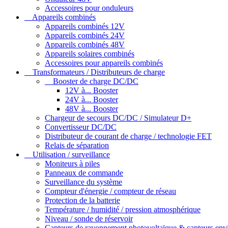
Accessoires pour onduleurs
Appareils combinés
Appareils combinés 12V
Appareils combinés 24V
Appareils combinés 48V
Appareils solaires combinés
Accessoires pour appareils combinés
Transformateurs / Distributeurs de charge
Booster de charge DC/DC
12V à... Booster
24V à... Booster
48V à... Booster
Chargeur de secours DC/DC / Simulateur D+
Convertisseur DC/DC
Distributeur de courant de charge / technologie FET
Relais de séparation
Utilisation / surveillance
Moniteurs à piles
Panneaux de commande
Surveillance du système
Compteur d'énergie / compteur de réseau
Protection de la batterie
Température / humidité / pression atmosphérique
Niveau / sonde de réservoir
Capteurs de rayonnement photovoltaïque & capteurs en