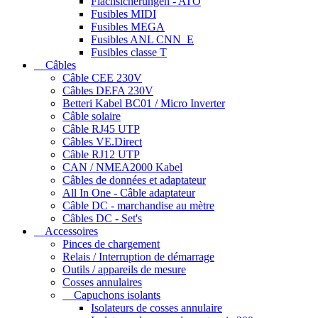
Flachsicherungen - ATO
Fusibles MIDI
Fusibles MEGA
Fusibles ANL CNN_E
Fusibles classe T
Câbles
Câble CEE 230V
Câbles DEFA 230V
Betteri Kabel BC01 / Micro Inverter
Câble solaire
Câble RJ45 UTP
Câbles VE.Direct
Câble RJ12 UTP
CAN / NMEA2000 Kabel
Câbles de données et adaptateur
All In One - Câble adaptateur
Câble DC - marchandise au mètre
Câbles DC - Set's
Accessoires
Pinces de chargement
Relais / Interruption de démarrage
Outils / appareils de mesure
Cosses annulaires
Capuchons isolants
Isolateurs de cosses annulaire