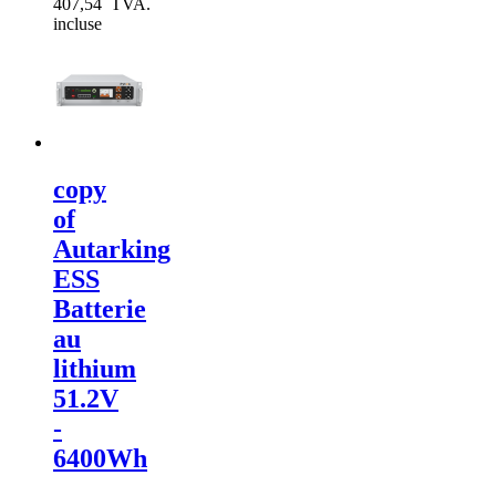
407,54 TVA.
incluse
copy
of
Autarking
ESS
Batterie
au
lithium
51.2V
-
6400Wh