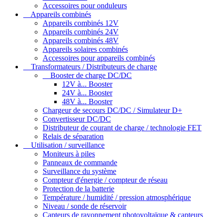
Accessoires pour onduleurs
Appareils combinés
Appareils combinés 12V
Appareils combinés 24V
Appareils combinés 48V
Appareils solaires combinés
Accessoires pour appareils combinés
Transformateurs / Distributeurs de charge
Booster de charge DC/DC
12V à... Booster
24V à... Booster
48V à... Booster
Chargeur de secours DC/DC / Simulateur D+
Convertisseur DC/DC
Distributeur de courant de charge / technologie FET
Relais de séparation
Utilisation / surveillance
Moniteurs à piles
Panneaux de commande
Surveillance du système
Compteur d'énergie / compteur de réseau
Protection de la batterie
Température / humidité / pression atmosphérique
Niveau / sonde de réservoir
Capteurs de rayonnement photovoltaïque & capteurs