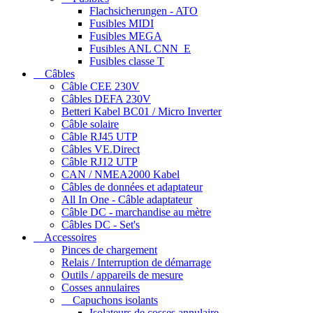
Flachsicherungen - ATO
Fusibles MIDI
Fusibles MEGA
Fusibles ANL CNN_E
Fusibles classe T
Câbles
Câble CEE 230V
Câbles DEFA 230V
Betteri Kabel BC01 / Micro Inverter
Câble solaire
Câble RJ45 UTP
Câbles VE.Direct
Câble RJ12 UTP
CAN / NMEA2000 Kabel
Câbles de données et adaptateur
All In One - Câble adaptateur
Câble DC - marchandise au mètre
Câbles DC - Set's
Accessoires
Pinces de chargement
Relais / Interruption de démarrage
Outils / appareils de mesure
Cosses annulaires
Capuchons isolants
Isolateurs de cosses annulaire