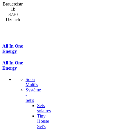
Brauereistr.
1b
8730
Uznach
All In One
Energy
All In One
Energy
Solar
Multi's
Système
-
Set's
Sets
solaires
Tiny
House
Set's