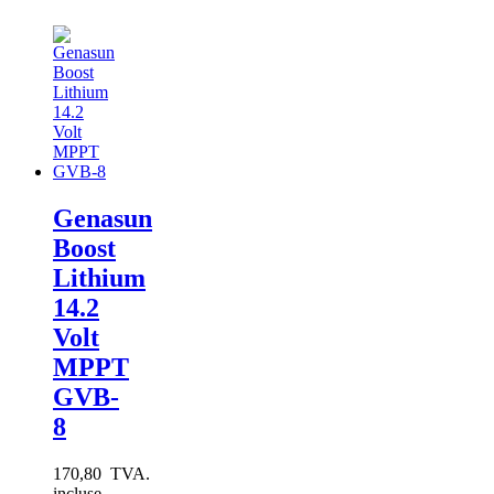
Genasun
Boost
Lithium
14.2
Volt
MPPT
GVB-
8
170,80 TVA.
incluse