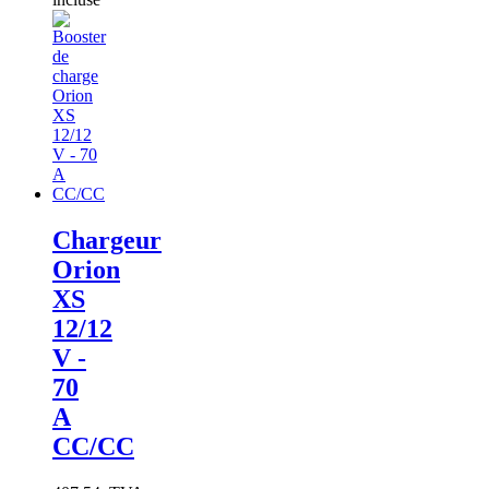
Chargeur
Orion
XS
12/12
V -
70
A
CC/CC