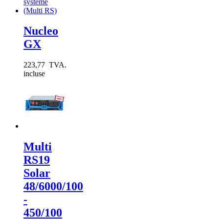
Nucleo
GX
223,77 TVA.
incluse
Multi
RS19
Solar
48/6000/100
-
450/100