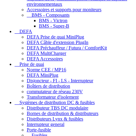
environnementaux
Accessoires et supports pour moniteurs
BMS - Composants
BMS - Victron
BMS - Super-B
DEFA
DEFA Prise de quai MiniPlug
DEFA Câble d'extension PlugIn
DEFA Préchauffeur / Futura / ComfortKit
DEFA MultiCharger
DEFA Accessoires
Prise de quai
Norme CEE / MP16
DEFA MiniPlug
Disjoncteur - FI - LS - Interrupteur
Boîtiers de distribution
commutateur de réseau 230V
Transformateur d'isolement
Systèmes de distribution DC & fusibles
Distributeur TBS DC modulaire
Bornes de distribution & distributeurs
Distributeurs Lynx & fusibles
Interrupteur general
Porte-fusible
Fusibles