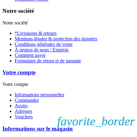
Notre société
Notre société
*Livraisons & retours
Mentions légales & protection des données
Conditions générales de vente
À propos de nous / Emplois
Comment payer
Formulaire de retour et de garantie
Votre compte
Votre compte
Informations personnelles
Commandes
Avoirs
Adresses
Vouchers
favorite_border
favorite_border
favorite_border
favorite_border
favorite_border
favorite_border
Informations sur le magasin