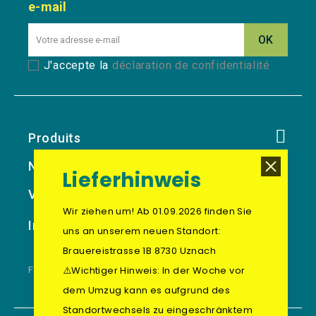
e-mail
J'accepte la
déclaration de confidentialité
Produits
Notre Société
Lieferhinweis
Votre Compte
Wir ziehen um! Ab 01.09.2026 finden Sie
Informations Sur Le Magasin
uns an unserem neuen Standort:
Brauereistrasse 1B 8730 Uznach
⚠️Wichtiger Hinweis: In der Woche vor
FOOTER BLOCK
dem Umzug kann es aufgrund des
Standortwechsels zu eingeschränktem