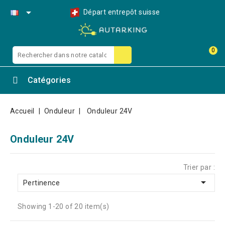

Départ entrepôt suisse
0
Catégories
Accueil
Onduleur
Onduleur 24V
Onduleur 24V
Trier par :

Pertinence
Showing 1-20 of 20 item(s)