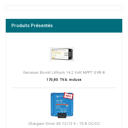
Produits Présentés
Fabricants
Prix
Tension de la batterie
Genasun Boost Lithium 14.2 Volt MPPT GVB-8
Tension de sortie
170,80 TVA. incluse
Puissance de l'onduleur (25°) W
Puissance de pointe de l'onduleur
Interface
Chargeur Orion XS 12/12 V - 70 A CC/CC