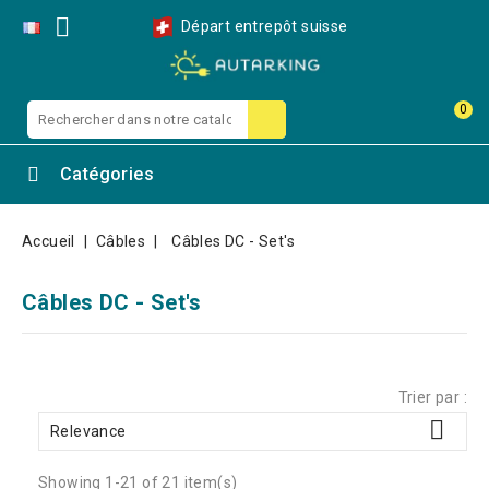

Départ entrepôt suisse
0
Catégories
Accueil
Câbles
Câbles DC - Set's
Câbles DC - Set's
Trier par :

Relevance
Showing 1-21 of 21 item(s)