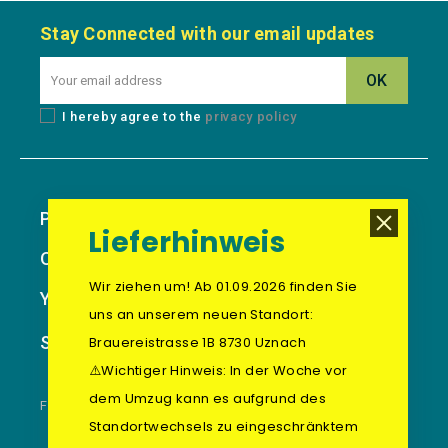
Stay Connected with our email updates
I hereby agree to the
privacy policy
Products
Lieferhinweis
Our Company
Wir ziehen um! Ab 01.09.2026 finden Sie
Your Account
uns an unserem neuen Standort:
Store Information
Brauereistrasse 1B 8730 Uznach
⚠️Wichtiger Hinweis: In der Woche vor
dem Umzug kann es aufgrund des
FOOTER BLOCK
Standortwechsels zu eingeschränktem