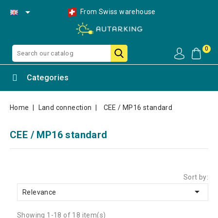

From Swiss warehouse
0
Categories
Home
Land connection
CEE / MP16 standard
CEE / MP16 standard
Sort by:

Relevance
Showing 1-18 of 18 item(s)