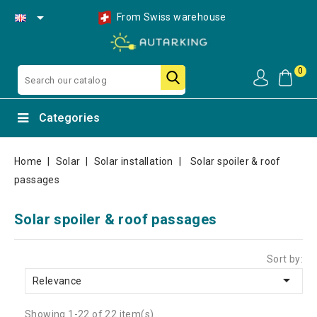

From Swiss warehouse
0
Categories
Home
Solar
Solar installation
Solar spoiler & roof
passages
Solar spoiler & roof passages
Sort by:

Relevance
Showing 1-22 of 22 item(s)