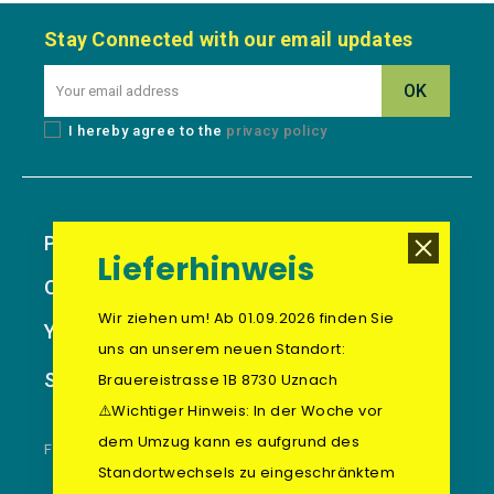
Stay Connected with our email updates
I hereby agree to the
privacy policy
Products
Lieferhinweis
Our Company
Wir ziehen um! Ab 01.09.2026 finden Sie
Your Account
uns an unserem neuen Standort:
Store Information
Brauereistrasse 1B 8730 Uznach
⚠️Wichtiger Hinweis: In der Woche vor
dem Umzug kann es aufgrund des
FOOTER BLOCK
Standortwechsels zu eingeschränktem