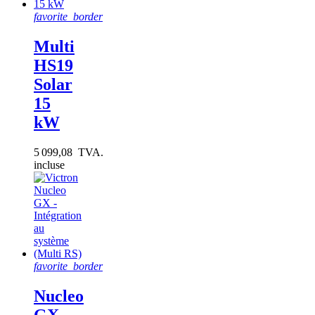
favorite_border
Multi
HS19
Solar
15
kW
5 099,08 TVA.
incluse
favorite_border
Nucleo
GX