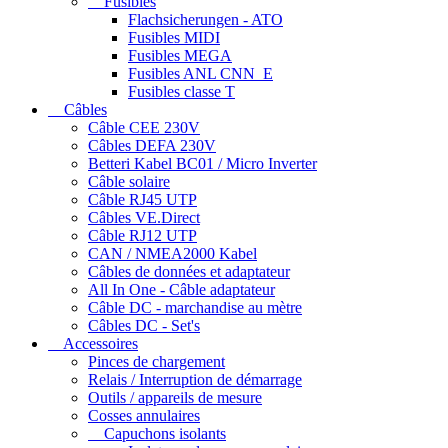
Fusibles
Flachsicherungen - ATO
Fusibles MIDI
Fusibles MEGA
Fusibles ANL CNN_E
Fusibles classe T
Câbles
Câble CEE 230V
Câbles DEFA 230V
Betteri Kabel BC01 / Micro Inverter
Câble solaire
Câble RJ45 UTP
Câbles VE.Direct
Câble RJ12 UTP
CAN / NMEA2000 Kabel
Câbles de données et adaptateur
All In One - Câble adaptateur
Câble DC - marchandise au mètre
Câbles DC - Set's
Accessoires
Pinces de chargement
Relais / Interruption de démarrage
Outils / appareils de mesure
Cosses annulaires
Capuchons isolants