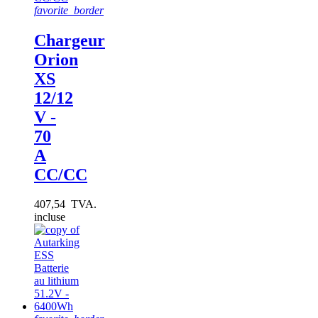
favorite_border
Chargeur
Orion
XS
12/12
V -
70
A
CC/CC
407,54 TVA.
incluse