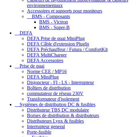
environnementaux
Accessoires et supports pour moniteurs
BMS - Composants
BMS - Victron
BMS - Super-B
DEFA
DEFA Prise de quai MiniPlug
DEFA Câble d'extension PlugIn
DEFA Préchauffeur / Futura / ComfortKit
DEFA MultiCharger
DEFA Accessoires
Prise de quai
Norme CEE / MP16
DEFA MiniPlug
Disjoncteur - FI - LS - Interrupteur
Boîtiers de distribution
commutateur de réseau 230V
Transformateur d'isolement
Systèmes de distribution DC & fusibles
Distributeur TBS DC modulaire
Bornes de distribution & distributeurs
Distributeurs Lynx & fusibles
Interrupteur general
Porte-fusible