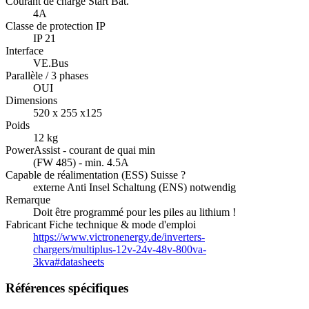
Courant de charge Start Bat.
4A
Classe de protection IP
IP 21
Interface
VE.Bus
Parallèle / 3 phases
OUI
Dimensions
520 x 255 x125
Poids
12 kg
PowerAssist - courant de quai min
(FW 485) - min. 4.5A
Capable de réalimentation (ESS) Suisse ?
externe Anti Insel Schaltung (ENS) notwendig
Remarque
Doit être programmé pour les piles au lithium !
Fabricant Fiche technique & mode d'emploi
https://www.victronenergy.de/inverters-
chargers/multiplus-12v-24v-48v-800va-
3kva#datasheets
Références spécifiques