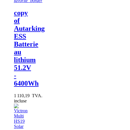
favorite_border
copy
of
Autarking
ESS
Batterie
au
lithium
51.2V
-
6400Wh
1 110,19 TVA.
incluse