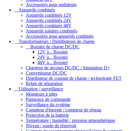
Accessoires pour onduleurs
Appareils combinés
Appareils combinés 12V
Appareils combinés 24V
Appareils combinés 48V
Appareils solaires combinés
Accessoires pour appareils combinés
Transformateurs / Distributeurs de charge
Booster de charge DC/DC
12V à... Booster
24V à... Booster
48V à... Booster
Chargeur de secours DC/DC / Simulateur D+
Convertisseur DC/DC
Distributeur de courant de charge / technologie FET
Relais de séparation
Utilisation / surveillance
Moniteurs à piles
Panneaux de commande
Surveillance du système
Compteur d'énergie / compteur de réseau
Protection de la batterie
Température / humidité / pression atmosphérique
Niveau / sonde de réservoir
Capteurs de rayonnement photovoltaïque & capteurs