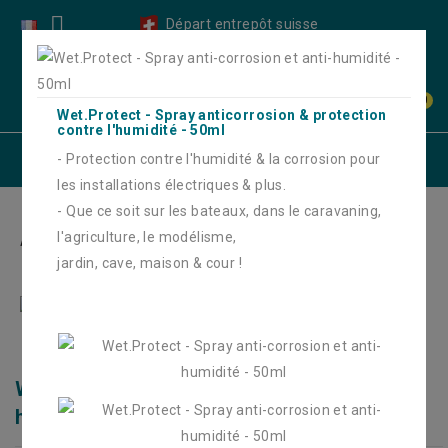

Départ entrepôt suisse
0
Wet.Protect - Spray anticorrosion & protection
contre l'humidité - 50ml
Catégories
- Protection contre l'humidité & la corrosion pour
les installations électriques & plus.
- Que ce soit sur les bateaux, dans le caravaning,
l'agriculture, le modélisme,
Accueil
Accessoires
Outils / appareils de mesure
jardin, cave, maison & cour !
Wet.Protect - Spray anti-corrosion et anti-humidité - 50ml
Wet.Protect - Spray anti-corrosion et anti-
humidité - 50ml