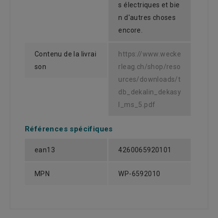
s électriques et bie
n d'autres choses
encore.
Contenu de la livrai
https://www.wecke
son
rleag.ch/shop/reso
urces/downloads/t
db_dekalin_dekasy
l_ms_5.pdf
Références spécifiques
ean13
4260065920101
MPN
WP-6592010