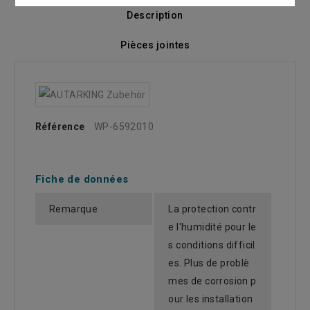
Description
Pièces jointes
Référence
WP-6592010
Fiche de données
Remarque
La protection contr
e l'humidité pour le
s conditions difficil
es. Plus de problè
mes de corrosion p
our les installation