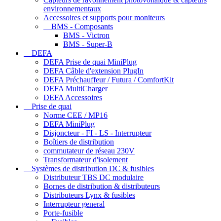
environnementaux
Accessoires et supports pour moniteurs
BMS - Composants
BMS - Victron
BMS - Super-B
DEFA
DEFA Prise de quai MiniPlug
DEFA Câble d'extension PlugIn
DEFA Préchauffeur / Futura / ComfortKit
DEFA MultiCharger
DEFA Accessoires
Prise de quai
Norme CEE / MP16
DEFA MiniPlug
Disjoncteur - FI - LS - Interrupteur
Boîtiers de distribution
commutateur de réseau 230V
Transformateur d'isolement
Systèmes de distribution DC & fusibles
Distributeur TBS DC modulaire
Bornes de distribution & distributeurs
Distributeurs Lynx & fusibles
Interrupteur general
Porte-fusible