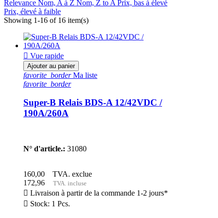
Relevance
Nom, A à Z
Nom, Z to A
Prix, bas à élevé
Prix, élevé à faible
Showing 1-16 of 16 item(s)

Vue rapide
Ajouter au panier
favorite_border
Ma liste
favorite_border
Super-B Relais BDS-A 12/42VDC /
190A/260A
N° d'article.:
31080
160,00
TVA. exclue
172,96
TVA. incluse

Livraison à partir de la commande 1-2 jours*

Stock: 1 Pcs.