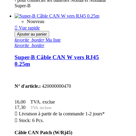
- pour connecter les batteries Nomia et Nomada
Super-B
Nouveau

Vue rapide
Ajouter au panier
favorite_border
Ma liste
favorite_border
Super-B Câble CAN W vers RJ45
0.25m
N° d'article.:
420000000470
16,00
TVA. exclue
17,30
TVA. incluse

Livraison à partir de la commande 1-2 jours*

Stock: 6 Pcs.
Câble CAN Patch (W/Rj45)