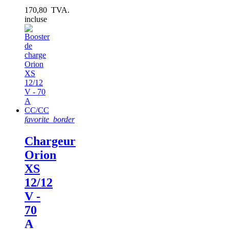
170,80 TVA.
incluse
favorite_border
Chargeur
Orion
XS
12/12
V -
70
A