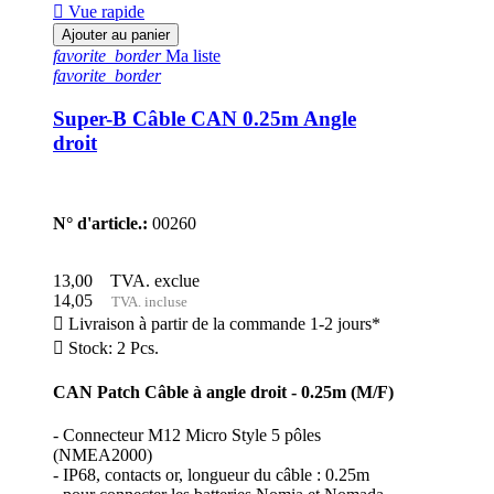

Vue rapide
Ajouter au panier
favorite_border
Ma liste
favorite_border
Super-B Câble CAN 0.25m Angle
droit
N° d'article.:
00260
13,00
TVA. exclue
14,05
TVA. incluse

Livraison à partir de la commande 1-2 jours*

Stock: 2 Pcs.
CAN Patch Câble à angle droit - 0.25m (M/F)
- Connecteur M12 Micro Style 5 pôles
(NMEA2000)
- IP68, contacts or, longueur du câble : 0.25m