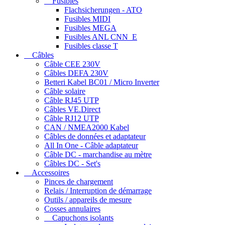
Fusibles
Flachsicherungen - ATO
Fusibles MIDI
Fusibles MEGA
Fusibles ANL CNN_E
Fusibles classe T
Câbles
Câble CEE 230V
Câbles DEFA 230V
Betteri Kabel BC01 / Micro Inverter
Câble solaire
Câble RJ45 UTP
Câbles VE.Direct
Câble RJ12 UTP
CAN / NMEA2000 Kabel
Câbles de données et adaptateur
All In One - Câble adaptateur
Câble DC - marchandise au mètre
Câbles DC - Set's
Accessoires
Pinces de chargement
Relais / Interruption de démarrage
Outils / appareils de mesure
Cosses annulaires
Capuchons isolants