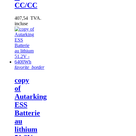
CC/CC
407,54 TVA.
incluse
favorite_border
copy
of
Autarking
ESS
Batterie
au
lithium