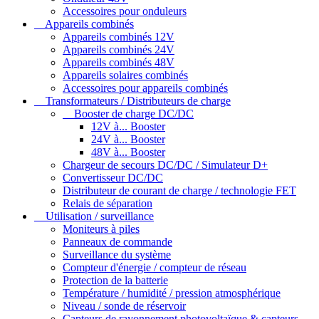
Accessoires pour onduleurs
Appareils combinés
Appareils combinés 12V
Appareils combinés 24V
Appareils combinés 48V
Appareils solaires combinés
Accessoires pour appareils combinés
Transformateurs / Distributeurs de charge
Booster de charge DC/DC
12V à... Booster
24V à... Booster
48V à... Booster
Chargeur de secours DC/DC / Simulateur D+
Convertisseur DC/DC
Distributeur de courant de charge / technologie FET
Relais de séparation
Utilisation / surveillance
Moniteurs à piles
Panneaux de commande
Surveillance du système
Compteur d'énergie / compteur de réseau
Protection de la batterie
Température / humidité / pression atmosphérique
Niveau / sonde de réservoir
Capteurs de rayonnement photovoltaïque & capteurs