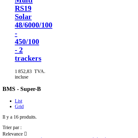
Multi
RS19
Solar
48/6000/100
-
450/100
- 2
trackers
1 852,83 TVA.
incluse
BMS - Super-B
List
Grid
Il y a 16 produits.
Trier par :
Relevance
