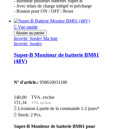
- assemble plusieurs batteries Super-B
- Avec relais de charge intégré et précharge
- Bouton pour ON / OFF / Reset

Vue rapide
Ajouter au panier
favorite_border
Ma liste
favorite_border
Super-B Moniteur de batterie BM01
(48V)
N° d'article.:
958610031180
140,00
TVA. exclue
151,34
TVA. incluse

Livraison à partir de la commande 1-2 jours*

Stock: 2 Pcs.
Super-B Moniteur de batterie BM01 pour