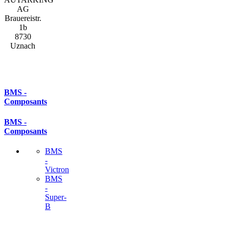
AG
Brauereistr.
1b
8730
Uznach
BMS -
Composants
BMS -
Composants
BMS
-
Victron
BMS
-
Super-
B
Produits