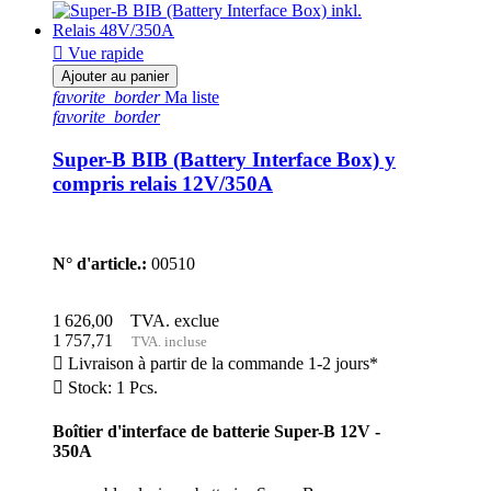

Vue rapide
Ajouter au panier
favorite_border
Ma liste
favorite_border
Super-B BIB (Battery Interface Box) y
compris relais 12V/350A
N° d'article.:
00510
1 626,00
TVA. exclue
1 757,71
TVA. incluse

Livraison à partir de la commande 1-2 jours*

Stock: 1 Pcs.
Boîtier d'interface de batterie Super-B 12V -
350A