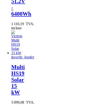
51.2V
-
6400Wh
1 110,19 TVA.
incluse
favorite_border
Multi
HS19
Solar
15
kW
5 099,08 TVA.