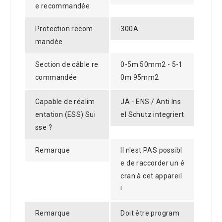
e recommandée
Protection recom
300A
mandée
Section de câble re
0-5m 50mm2 - 5-1
commandée
0m 95mm2
Capable de réalim
JA - ENS / Anti Ins
entation (ESS) Sui
el Schutz integriert
sse ?
Remarque
Il n'est PAS possibl
e de raccorder un é
cran à cet appareil
!
Remarque
Doit être program