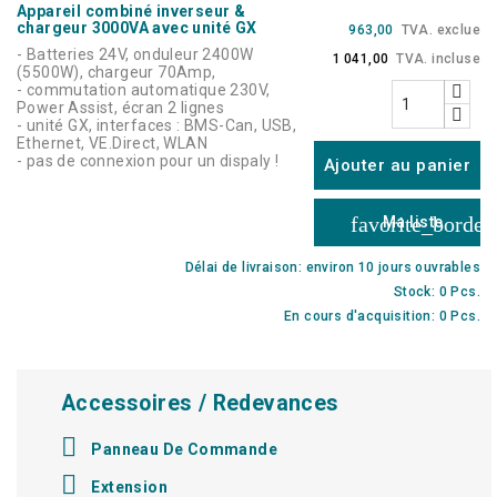
Appareil combiné inverseur &
chargeur 3000VA avec unité GX
963,00
TVA. exclue
- Batteries 24V, onduleur 2400W
1 041,00
TVA. incluse
(5500W), chargeur 70Amp,
- commutation automatique 230V,
Power Assist, écran 2 lignes
- unité GX, interfaces : BMS-Can, USB,
Ethernet, VE.Direct, WLAN
- pas de connexion pour un dispaly !
Ajouter au panier
favorite_border
Ma liste
Délai de livraison: environ 10 jours ouvrables
Stock: 0 Pcs.
En cours d'acquisition: 0 Pcs.
Accessoires / Redevances

Panneau De Commande

Extension