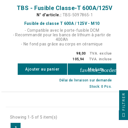
TBS - Fusible Classe-T 600A/125V
N° d'article.:
TBS-5097865-1
Fusible de classe T 600A / 125V - M10
- Compatible avec le porte-fusible DCM
- Recommandé pour les bancs de lithium à partir de
400Ah
- Ne fond pas grâce au corps en céramique
TVA. exclue
98,00
TVA. incluse
105,94
favorite_border
Ajouter au panier
Ma liste
Délai de livraison sur demande
Stock: 0 Pcs.
FILTRER
Showing 1-5 of 5 item(s)