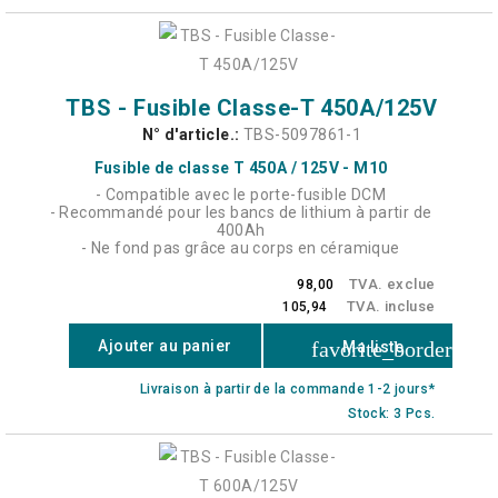
TBS - Fusible Classe-T 450A/125V
N° d'article.:
TBS-5097861-1
Fusible de classe T 450A / 125V - M10
- Compatible avec le porte-fusible DCM
- Recommandé pour les bancs de lithium à partir de
400Ah
- Ne fond pas grâce au corps en céramique
TVA. exclue
98,00
TVA. incluse
105,94
favorite_border
Ajouter au panier
Ma liste
Livraison à partir de la commande 1-2 jours*
Stock: 3 Pcs.