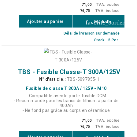
TVA. exclue
71,00
TVA. incluse
76,75
favorite_border
Ajouter au panier
Ma liste
Délai de livraison sur demande
Stock: -5 Pcs.
TBS - Fusible Classe-T 300A/125V
N° d'article.:
TBS-5097855-1
Fusible de classe T 300A / 125V - M10
- Compatible avec le porte-fusible DCM
- Recommandé pour les bancs de lithium à partir de
400Ah
- Ne fond pas grâce au corps en céramique
TVA. exclue
71,00
TVA. incluse
76,75