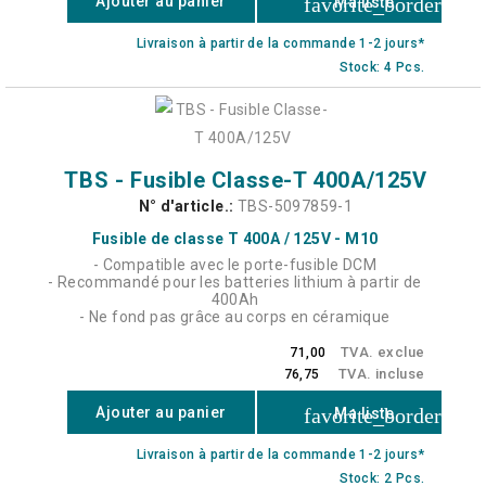
favorite_border
Ajouter au panier
Ma liste
Livraison à partir de la commande 1-2 jours*
Stock: 4 Pcs.
TBS - Fusible Classe-T 400A/125V
N° d'article.:
TBS-5097859-1
Fusible de classe T 400A / 125V - M10
- Compatible avec le porte-fusible DCM
- Recommandé pour les batteries lithium à partir de
400Ah
- Ne fond pas grâce au corps en céramique
TVA. exclue
71,00
TVA. incluse
76,75
favorite_border
Ajouter au panier
Ma liste
Livraison à partir de la commande 1-2 jours*
Stock: 2 Pcs.