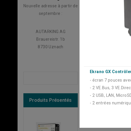
Nouvelle adresse à partir de
septembre :
AUTARKING AG
Brauereistr. 1b
8730 Uznach
Ekrano GX Contrôle
- écran 7 pouces ave
- 2 VE.Bus, 3 VE.Dire
- 2 USB, LAN, MicroSD
Produits Présentés
- 2 entrées numérique