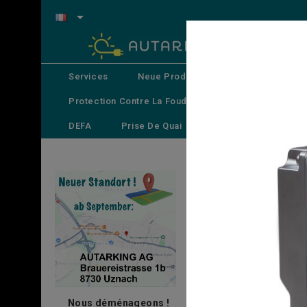

Services
Neue Produkte
All In One Energ
Protection Contre La Foudre
Chargeurs
DEFA
Prise De Quai
Systèmes De Distribu
Accueil
Utilisation /
Nous déménageons !