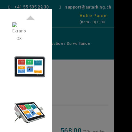
+41 55 505 22 30
support@autarking.ch

Votre Panier
(Item - 0)
0,00
atteries
Solaire
uteurs De Charge
Utilisation / Surveillance
 / Cuisine
trôle
568,00
TVA. exclue