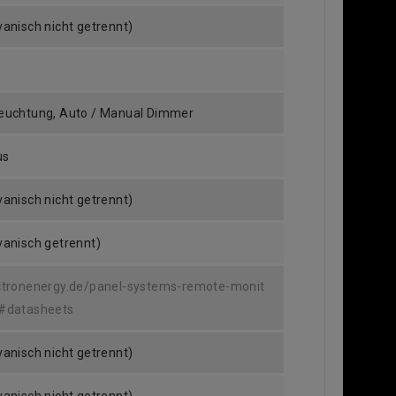
vanisch nicht getrennt)
leuchtung, Auto / Manual Dimmer
us
vanisch nicht getrennt)
vanisch getrennt)
ctronenergy.de/panel-systems-remote-monit
x#datasheets
vanisch nicht getrennt)