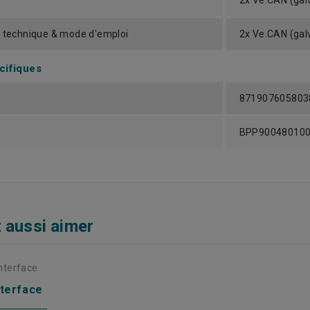
2x Ve.CAN (gal
e technique & mode d'emploi
2x Ve.CAN (gal
cifiques
871907605803
BPP90048010
 aussi aimer
nterface