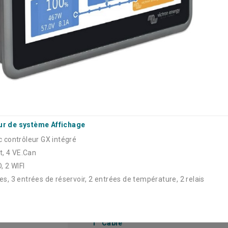
- écran 7 pouces avec contrôleur GX intégré
- 2 VE.Bus, 3 VE.Direct, 4 VE.Can
- 2 USB, LAN, MicroSD, 2 WIFI
- 2 entrées numériques, 3 entrées de réservoir,
entrées de température, 2 relais
ur de système Affichage
c contrôleur GX intégré
ct, 4 VE.Can
1 x Ekrano
, 2 WIFI
s, 3 entrées de réservoir, 2 entrées de température, 2 relais
Accessoires / Redevances

Câble