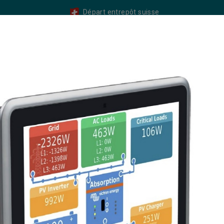
Départ entrepôt suisse
y
Balcon Solaire
Générateur / Solutions Hybrides
B
Onduleur
Appareils Combinés
Transformateurs / Distrib
tion DC & Fusibles
Câbles
Accessoires
Chauffage
 surveillance
Surveillance du système
Ekrano GX - Écran de con
Ekrano GX - Écran de contrôle
Référence:
BPP900480100
Ekrano GX Contrôleur de système Affichage