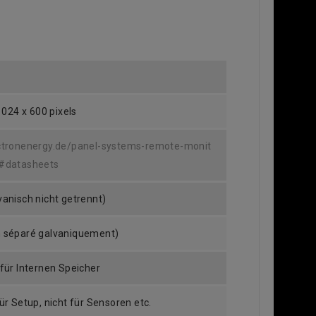
 1024 x 600 pixels
ctronenergy.de/panel-systems-remote-monit
x#datasheets
vanisch nicht getrennt)
n séparé galvaniquement)
für Internen Speicher
ür Setup, nicht für Sensoren etc.