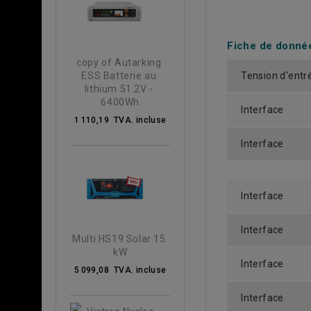
Fiche de donné
copy of Autarking 
ESS Batterie au 
Tension d'entr
lithium 51.2V - 
6400Wh
Interface
1 110,19 TVA. incluse
Interface
Interface
Interface
Multi HS19 Solar 15 
kW
Interface
5 099,08 TVA. incluse
Interface