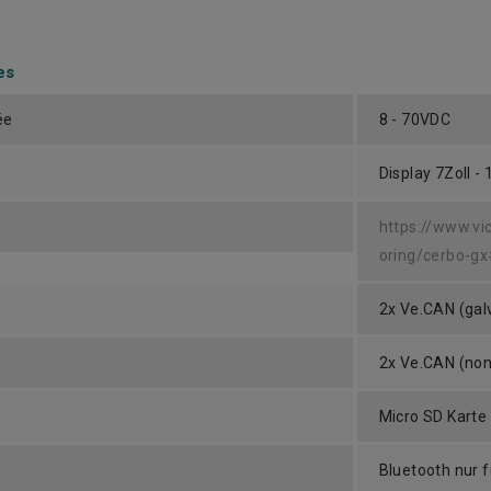
es
ée
8 - 70VDC
Display 7Zoll -
https://www.vi
oring/cerbo-g
2x Ve.CAN (gal
2x Ve.CAN (no
Micro SD Karte 
Bluetooth nur f