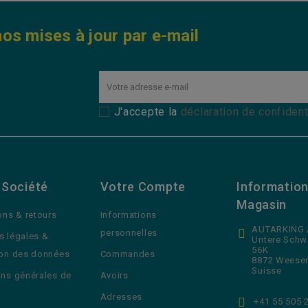
os mises à jour par e-mail
J'accepte la
déclaration de confident
 Société
Votre Compte
Information
Magasin
ons & retours
Informations
AUTARKING
personnelles
s légales &
Untere Schw
56K
ion des données
Commandes
8872 Weese
Suisse
ons générales de
Avoirs
Adresses
+41 55 505 