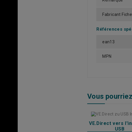
Remarque
Fabricant Fich
Références spé
ean13
MPN
Vous pourriez
VE.Direct vers l'i
USB