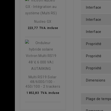
Interface
Interface
Nucleo GX
223,77 TVA. incluse
Interface
Propriété
Propriété
Propriété
Multi RS19 Solar 
Dimensions
48/6000/100 - 
450/100 - 2 trackers
1 852,83 TVA. incluse
Plage de temp